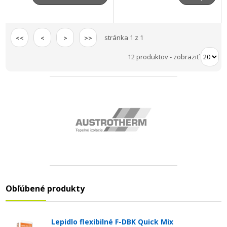
stránka 1 z 1
<<
<
>
>>
12 produktov
-
zobraziť
Obľúbené produkty
Lepidlo flexibilné F-DBK Quick Mix