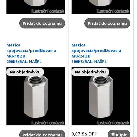
Pridať do zoznamu
Pridať do zoznamu
Matica
Matica
spojovacia/predlžovacia
spojovacia/predlžovacia
M6x18 ZB
M8x24 ZB
200KS/BAL. HAŠPL
100KS/BAL. HAŠPL
Na objednávku
Na objednávku
0,07 €
s DPH
Pridať do zoznamu
Kúpiť