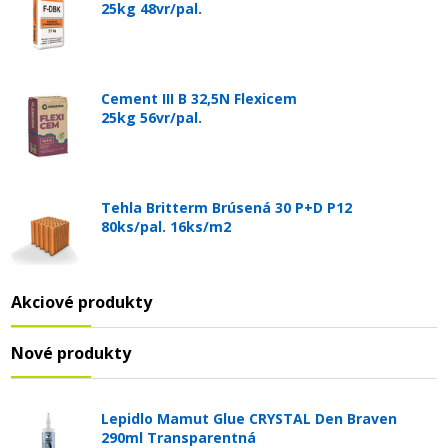
25kg 48vr/pal.
Cement III B 32,5N Flexicem
25kg 56vr/pal.
Tehla Britterm Brúsená 30 P+D P12
80ks/pal. 16ks/m2
Akciové produkty
Nové produkty
Lepidlo Mamut Glue CRYSTAL Den Braven
290ml Transparentná