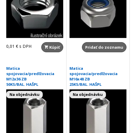
0,01 €
s DPH
Kúpiť
Pridať do zoznamu
Matica
Matica
spojovacia/predlžovacia
spojovacia/predlžovacia
M12x36 ZB
M16x48 ZB
50KS/BAL. HAŠPL
25KS/BAL. HAŠPL
Na objednávku
Na objednávku