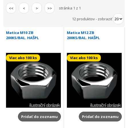
stránka 1 z 1
<<
<
>
>>
12 produktov
-
zobraziť
Matica M10 ZB
Matica M12 ZB
200KS/BAL. HAŠPL
200KS/BAL. HAŠPL
Viac ako 100 ks
Viac ako 100 ks
Pridať do zoznamu
Pridať do zoznamu