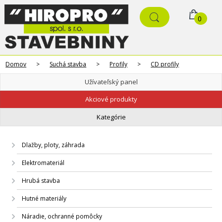
0
Domov
>
Suchá stavba
>
Profily
>
CD profily
Užívateľský panel
Akciové produkty
Kategórie
Dlažby, ploty, záhrada
Elektromateriál
Hrubá stavba
Hutné materiály
Náradie, ochranné pomôcky