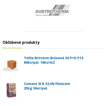
Obľúbené produkty
Tehla Britterm Brúsená 30 P+D P12
80ks/pal. 16ks/m2
Cement III B 32,5N Flexicem
25kg 56vr/pal.