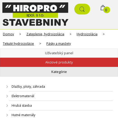
0
Domov
>
Zateplenie, hydroizolácia
>
Hydroizolácia
>
Tekuté hydroizolácie
>
Pásky a manžety
Užívateľský panel
Akciové produkty
Kategórie
Dlažby, ploty, záhrada
Elektromateriál
Hrubá stavba
Hutné materiály