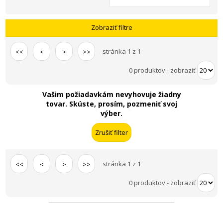
Zobraziť filtre
stránka 1 z 1
<<
<
>
>>
0 produktov
-
zobraziť
Vašim požiadavkám nevyhovuje žiadny
tovar. Skúste, prosím, pozmeniť svoj
výber.
stránka 1 z 1
<<
<
>
>>
0 produktov
-
zobraziť