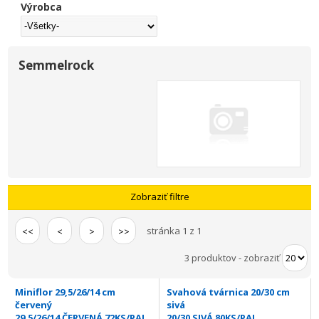
Výrobca
Semmelrock
Zobraziť filtre
stránka 1 z 1
<<
<
>
>>
3 produktov
-
zobraziť
Miniflor 29,5/26/14 cm
Svahová tvárnica 20/30 cm
červený
sivá
29,5/26/14 ČERVENÁ 72KS/PAL.
20/30 SIVÁ 80KS/PAL.