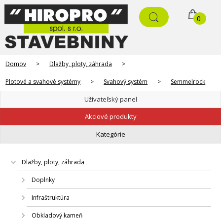
0
Domov
>
Dlažby, ploty, záhrada
>
Plotové a svahové systémy
>
Svahový systém
>
Semmelrock
Užívateľský panel
Akciové produkty
Kategórie
Dlažby, ploty, záhrada
Doplnky
Infraštruktúra
Obkladový kameň