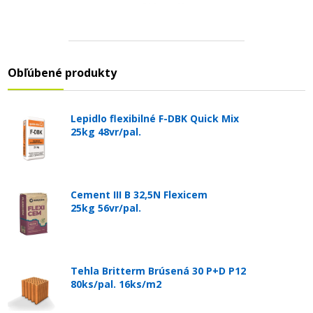
Obľúbené produkty
Lepidlo flexibilné F-DBK Quick Mix
25kg 48vr/pal.
Cement III B 32,5N Flexicem
25kg 56vr/pal.
Tehla Britterm Brúsená 30 P+D P12
80ks/pal. 16ks/m2