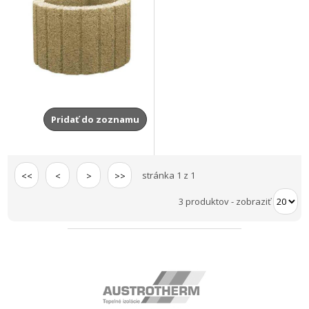
Pridať do zoznamu
stránka 1 z 1
<<
<
>
>>
3 produktov
-
zobraziť