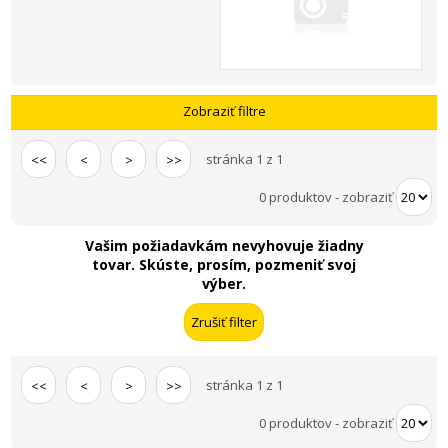
Zobraziť filtre
stránka 1 z 1
<<
<
>
>>
0 produktov
-
zobraziť
Vašim požiadavkám nevyhovuje žiadny
tovar. Skúste, prosím, pozmeniť svoj
výber.
stránka 1 z 1
<<
<
>
>>
0 produktov
-
zobraziť