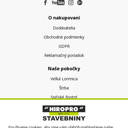
O nakupovaní
Dodávatelia
Obchodné podmienky
GDPR
Reklamačný poriadok
Naše pobočky
Veľká Lomnica
Štrba
Spišské Bystré
O nás
O spoločnosti
Používame cookies, aby sme vám uľahčili prehliadanie našej