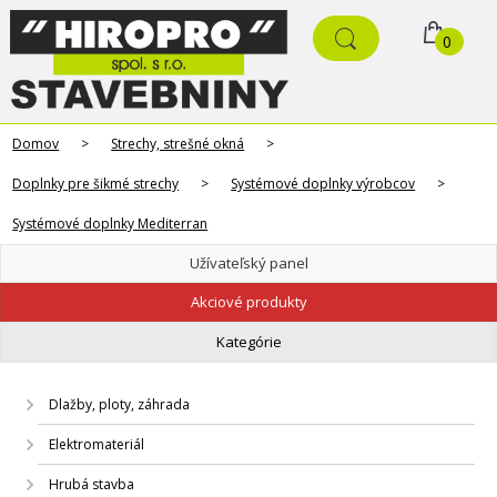
0
Domov
>
Strechy, strešné okná
>
Doplnky pre šikmé strechy
>
Systémové doplnky výrobcov
>
Systémové doplnky Mediterran
Užívateľský panel
Akciové produkty
Kategórie
Dlažby, ploty, záhrada
Elektromateriál
Hrubá stavba