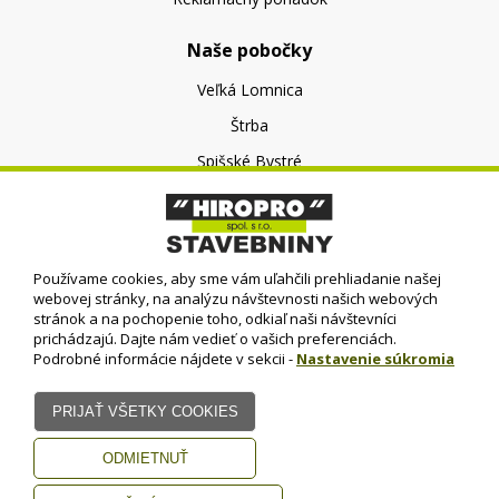
Naše pobočky
Veľká Lomnica
Štrba
Spišské Bystré
O nás
O spoločnosti
Používame cookies, aby sme vám uľahčili prehliadanie našej
Kontakt
webovej stránky, na analýzu návštevnosti našich webových
stránok a na pochopenie toho, odkiaľ naši návštevníci
prichádzajú. Dajte nám vedieť o vašich preferenciách.
Podrobné informácie nájdete v sekcii -
Nastavenie súkromia
© HIROPRO, spol. s r.o.
- 2023
Dizajn - Elall, spol. s r. o. -