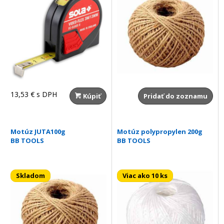
13,53 €
s DPH
Kúpiť
Pridať do zoznamu
Motúz JUTA100g
Motúz polypropylen 200g
BB TOOLS
BB TOOLS
Skladom
Viac ako 10 ks