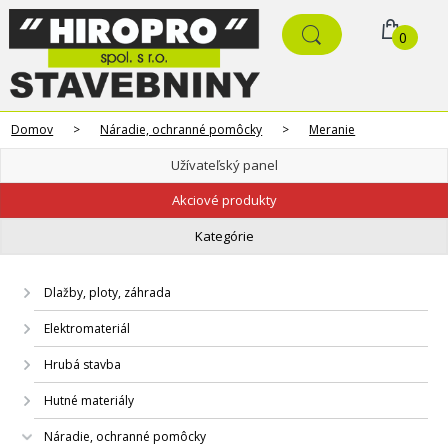
0
Domov
>
Náradie, ochranné pomôcky
>
Meranie
Užívateľský panel
Akciové produkty
Kategórie
Dlažby, ploty, záhrada
Elektromateriál
Hrubá stavba
Hutné materiály
Náradie, ochranné pomôcky