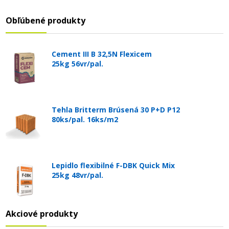
Obľúbené produkty
Cement III B 32,5N Flexicem
25kg 56vr/pal.
Tehla Britterm Brúsená 30 P+D P12
80ks/pal. 16ks/m2
Lepidlo flexibilné F-DBK Quick Mix
25kg 48vr/pal.
Akciové produkty