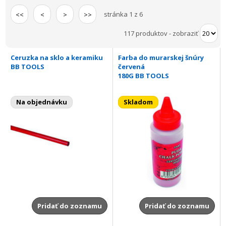
stránka 1 z 6
<<
<
>
>>
117 produktov
-
zobraziť
Ceruzka na sklo a keramiku
Farba do murarskej šnúry
BB TOOLS
červená
180G BB TOOLS
Na objednávku
Skladom
Pridať do zoznamu
Pridať do zoznamu