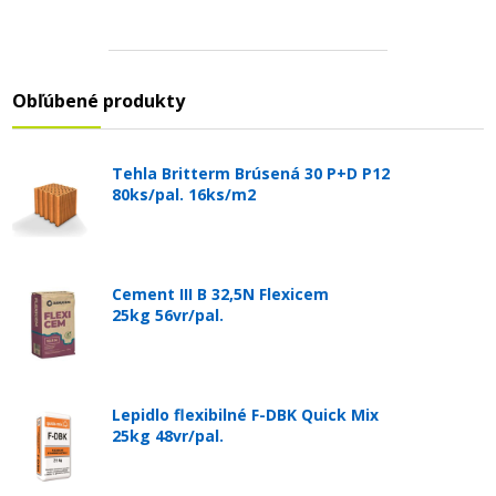
Obľúbené produkty
Tehla Britterm Brúsená 30 P+D P12
80ks/pal. 16ks/m2
Cement III B 32,5N Flexicem
25kg 56vr/pal.
Lepidlo flexibilné F-DBK Quick Mix
25kg 48vr/pal.