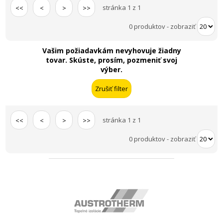
stránka 1 z 1
<<
<
>
>>
0 produktov
-
zobraziť
Vašim požiadavkám nevyhovuje žiadny
tovar. Skúste, prosím, pozmeniť svoj
výber.
stránka 1 z 1
<<
<
>
>>
0 produktov
-
zobraziť