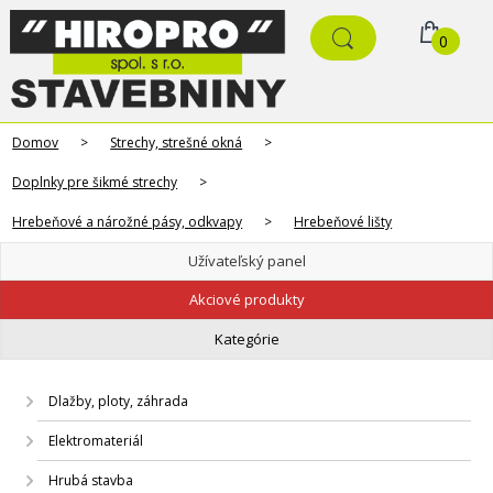
0
Domov
>
Strechy, strešné okná
>
Doplnky pre šikmé strechy
>
Hrebeňové a nárožné pásy, odkvapy
>
Hrebeňové lišty
Užívateľský panel
Akciové produkty
Kategórie
Dlažby, ploty, záhrada
Elektromateriál
Hrubá stavba