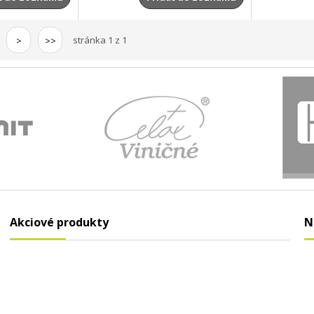
stránka 1 z 1
>
>>
Akciové produkty
N