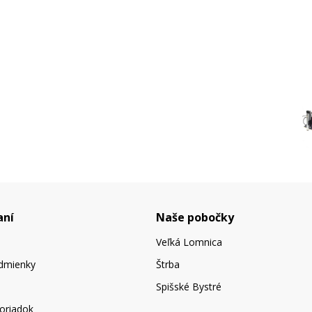
aní
Naše pobočky
Veľká Lomnica
dmienky
Štrba
Spišské Bystré
oriadok