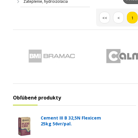
Zateplenie, hydroizolácia
<<
<
1
Obľúbené produkty
Cement III B 32,5N Flexicem
25kg 56vr/pal.