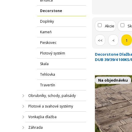
Bridlica
Decorstone
Doplnky
Akcie
S
Kameň
<<
<
1
Pieskovec
Plotový systém
Decorstone Dlažb
DUB 39/39/4 100KS/
Skala
Tehlovka
Na objednávku
Travertín
Obrubníky, schody, palisády
Plotové a svahové systémy
Vonkajšia dlažba
Záhrada