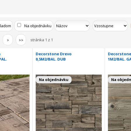
kladom
Na objednávku
stránka 1 z 1
>
>>
a
Decorstone Drevo
Decorstone 
PAL.
0,5M2/BAL. DUB
1M2/BAL. G
Na objednávku
Na objed