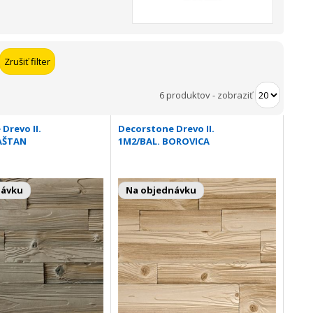
6 produktov
-
zobraziť
Drevo II.
Decorstone Drevo II.
AŠTAN
1M2/BAL. BOROVICA
návku
Na objednávku