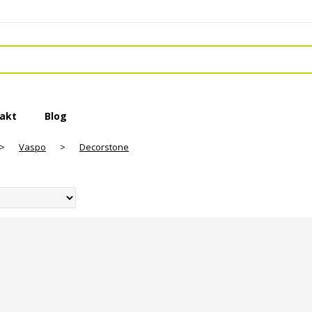
akt
Blog
>
Vaspo
>
Decorstone