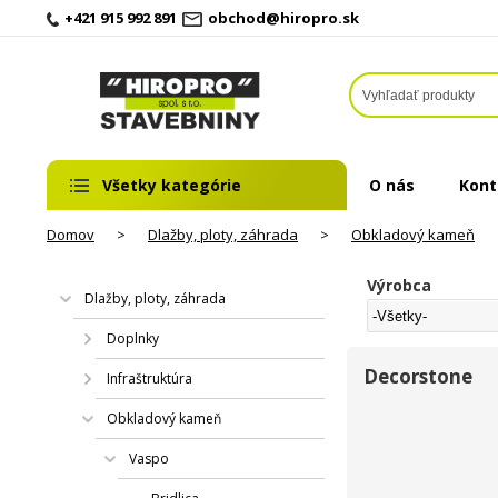
+421 915 992 891
obchod@hiropro.sk
Všetky kategórie
O nás
Kont
Domov
>
Dlažby, ploty, záhrada
>
Obkladový kameň
Výrobca
Dlažby, ploty, záhrada
Doplnky
Decorstone
Infraštruktúra
Obkladový kameň
Vaspo