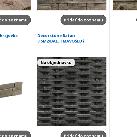
ť do zoznamu
Pridať do zoznamu
krajovka
Decorstone Ratan
0,5M2/BAL. TMAVOŠEDÝ
Na objednávku
ť do zoznamu
Pridať do zoznamu