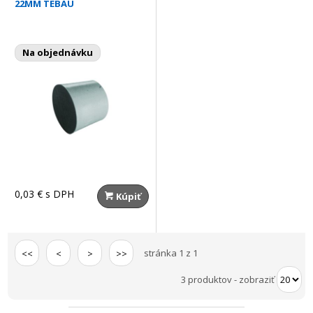
22MM TEBAU
Na objednávku
0,03 €
s DPH
Kúpiť
stránka 1 z 1
<<
<
>
>>
3 produktov
-
zobraziť