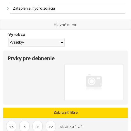
Zateplenie, hydroizolácia
Hlavné menu
Výrobca
Prvky pre debnenie
Zobraziť filtre
stránka 1 z 1
<<
<
>
>>