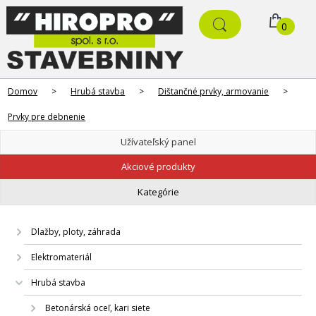
0
Domov
>
Hrubá stavba
>
Dištančné prvky, armovanie
>
Prvky pre debnenie
Užívateľský panel
Akciové produkty
Kategórie
Dlažby, ploty, záhrada
Elektromateriál
Hrubá stavba
Betonárská oceľ, kari siete