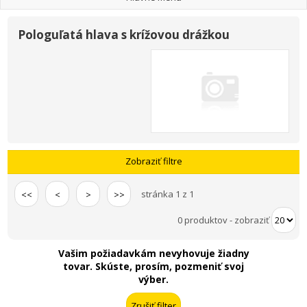
Pologuľatá hlava s krížovou drážkou
Zobraziť filtre
stránka 1 z 1
<<
<
>
>>
0 produktov
-
zobraziť
Vašim požiadavkám nevyhovuje žiadny
tovar. Skúste, prosím, pozmeniť svoj
výber.