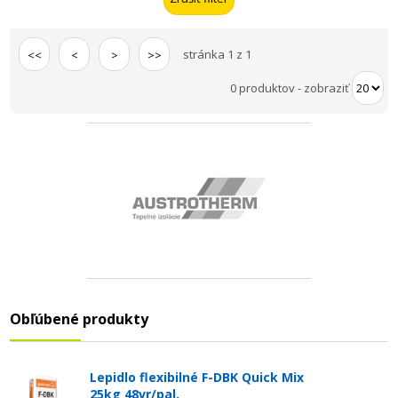
stránka 1 z 1
<<
<
>
>>
0 produktov
-
zobraziť
Obľúbené produkty
Lepidlo flexibilné F-DBK Quick Mix
25kg 48vr/pal.