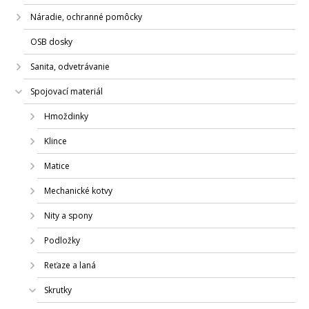
Náradie, ochranné pomôcky
OSB dosky
Sanita, odvetrávanie
Spojovací materiál
Hmoždinky
Klince
Matice
Mechanické kotvy
Nity a spony
Podložky
Reťaze a laná
Skrutky