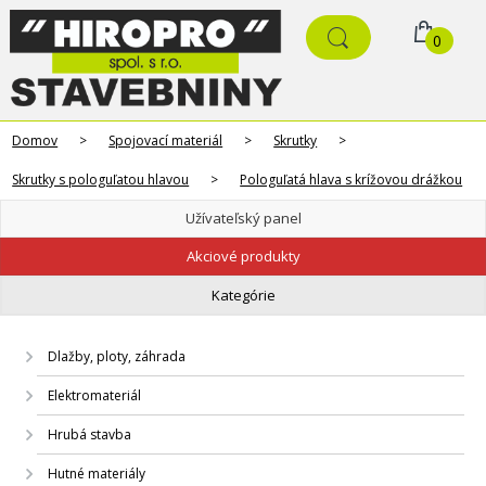
0
Domov
>
Spojovací materiál
>
Skrutky
>
Skrutky s pologuľatou hlavou
>
Pologuľatá hlava s krížovou drážkou
Užívateľský panel
Akciové produkty
Kategórie
Dlažby, ploty, záhrada
Elektromateriál
Hrubá stavba
Hutné materiály