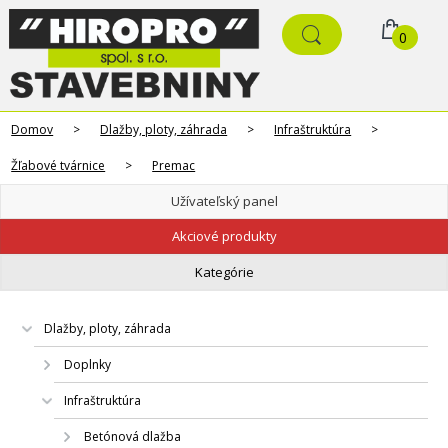
0
Domov
>
Dlažby, ploty, záhrada
>
Infraštruktúra
>
Žľabové tvárnice
>
Premac
Užívateľský panel
Akciové produkty
Kategórie
Dlažby, ploty, záhrada
Doplnky
Infraštruktúra
Betónová dlažba