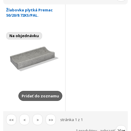
Žlabovka plytká Premac
50/20/8 72KS/PAL.
Na objednávku
Pridať do zoznamu
stránka 1 z 1
<<
<
>
>>
1 produktov
-
zobraziť