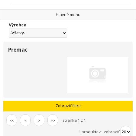
Hlavné menu
Výrobca
Premac
Zobraziť filtre
stránka 1 z 1
<<
<
>
>>
1 produktov
-
zobraziť