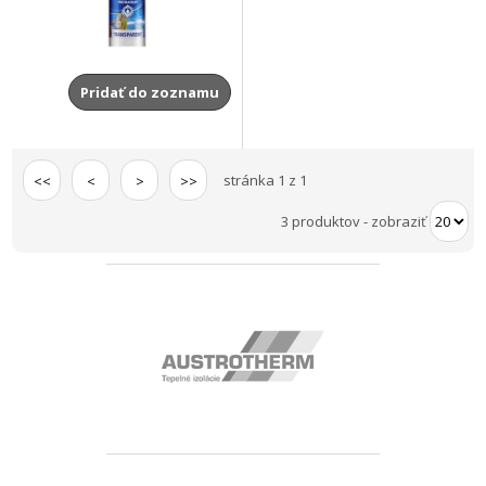
Pridať do zoznamu
stránka 1 z 1
<<
<
>
>>
3 produktov
-
zobraziť