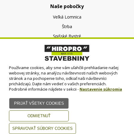
Naše pobočky
Veľká Lomnica
Štrba
Spišské Bystré
O nás
O spoločnosti
Používame cookies, aby sme vám uľahčili prehliadanie našej
Kontakt
webovej stránky, na analýzu návštevnosti našich webových
stránok a na pochopenie toho, odkiaľ naši návštevníci
prichádzajú. Dajte nám vedieť o vašich preferenciách.
Podrobné informácie nájdete v sekcii -
Nastavenie súkromia
© HIROPRO, spol. s r.o.
- 2023
Dizajn - Elall, spol. s r. o. -
Všetky práva vyhradené
www.elall.sk
Potrebujete pomoc?