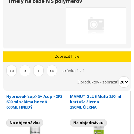
Tmely na báze MS polymerov
Zobraziť filtre
stránka 1 z 1
<<
<
>
>>
3 produktov
-
zobraziť
Hybriseal<sup>®</sup> 2PS
MAMUT GLUE Multi 290 ml
600 ml saláma hnedá
kartuša čierna
600ML HNEDÝ
290ML ČIERNA
Na objednávku
Na objednávku