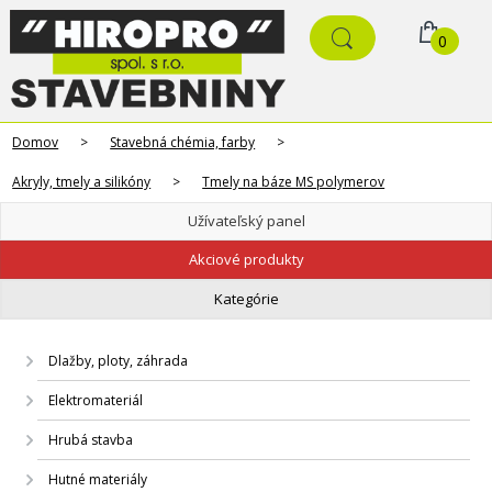
0
Domov
>
Stavebná chémia, farby
>
Akryly, tmely a silikóny
>
Tmely na báze MS polymerov
Užívateľský panel
Akciové produkty
Kategórie
Dlažby, ploty, záhrada
Elektromateriál
Hrubá stavba
Hutné materiály