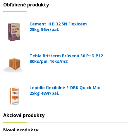
Obľúbené produkty
Cement III B 32,5N Flexicem
25kg 56vr/pal.
Tehla Britterm Brúsená 30 P+D P12
80ks/pal. 16ks/m2
Lepidlo flexibilné F-DBK Quick Mix
25kg 48vr/pal.
Akciové produkty
Nové produkty