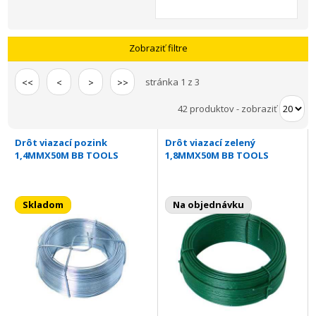
Zobraziť filtre
stránka 1 z 3
<<
<
>
>>
42 produktov
-
zobraziť
Drôt viazací pozink
Drôt viazací zelený
1,4MMX50M BB TOOLS
1,8MMX50M BB TOOLS
Skladom
Na objednávku