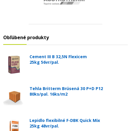
Obľúbené produkty
Cement III B 32,5N Flexicem
25kg 56vr/pal.
Tehla Britterm Brúsená 30 P+D P12
80ks/pal. 16ks/m2
Lepidlo flexibilné F-DBK Quick Mix
25kg 48vr/pal.