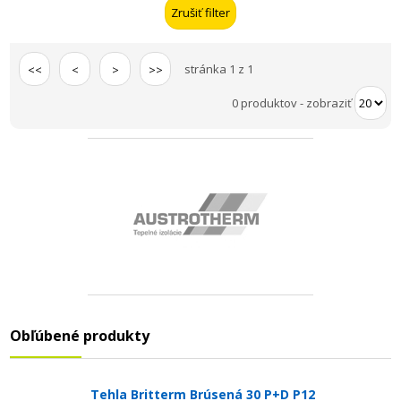
stránka 1 z 1
<<
<
>
>>
0 produktov
-
zobraziť
Obľúbené produkty
Tehla Britterm Brúsená 30 P+D P12