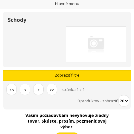
Hlavné menu
Schody
Zobraziť filtre
stránka 1 z 1
<<
<
>
>>
0 produktov
-
zobraziť
Vašim požiadavkám nevyhovuje žiadny
tovar. Skúste, prosím, pozmeniť svoj
výber.