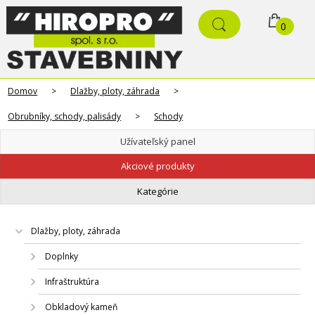
0
Domov
>
Dlažby, ploty, záhrada
>
Obrubníky, schody, palisády
>
Schody
Užívateľský panel
Akciové produkty
Kategórie
Dlažby, ploty, záhrada
Doplnky
Infraštruktúra
Obkladový kameň