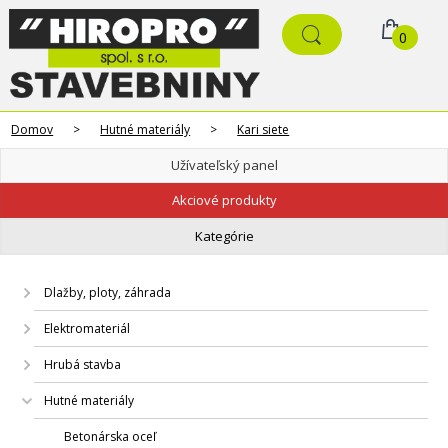
0
Domov
>
Hutné materiály
>
Kari siete
Užívateľský panel
Akciové produkty
Kategórie
Dlažby, ploty, záhrada
Elektromateriál
Hrubá stavba
Hutné materiály
Betonárska oceľ