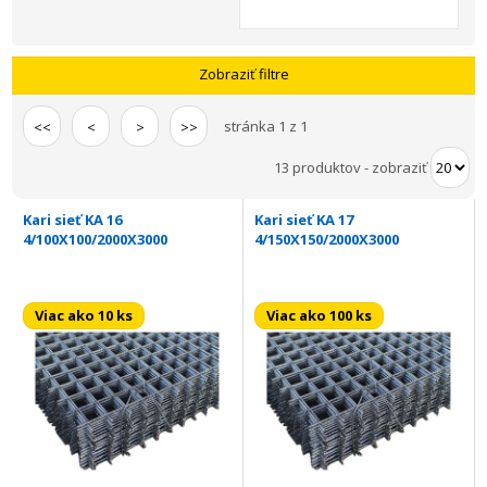
Zobraziť filtre
stránka 1 z 1
<<
<
>
>>
13 produktov
-
zobraziť
Kari sieť KA 16
Kari sieť KA 17
4/100X100/2000X3000
4/150X150/2000X3000
Viac ako 10 ks
Viac ako 100 ks