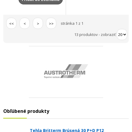
stránka 1 z 1
<<
<
>
>>
13 produktov
-
zobraziť
Obľúbené produkty
Tehla Britterm Brúsená 30 P+D P12