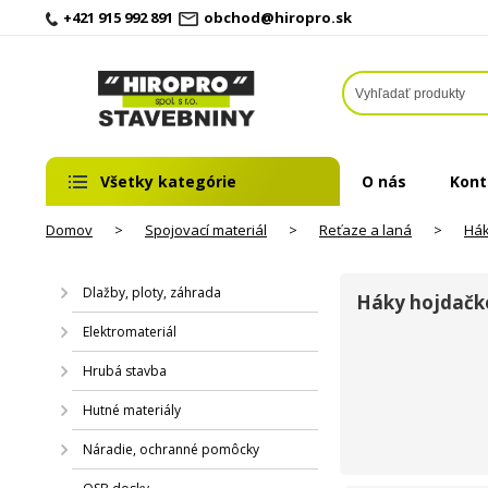
+421 915 992 891
obchod@hiropro.sk
Všetky kategórie
O nás
Kont
Domov
>
Spojovací materiál
>
Reťaze a laná
>
Hák
Dlažby, ploty, záhrada
Háky hojdačk
Elektromateriál
Hrubá stavba
Hutné materiály
Náradie, ochranné pomôcky