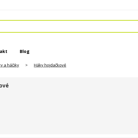
akt
Blog
y a háčiky
>
Háky hojdačkové
ové