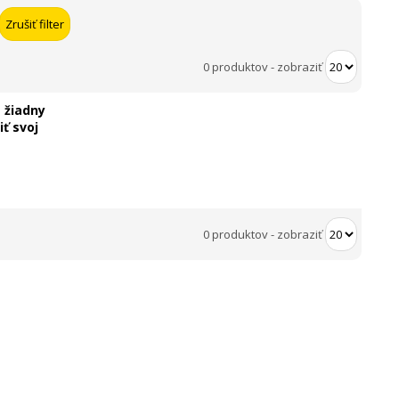
0 produktov
-
zobraziť
 žiadny
ť svoj
0 produktov
-
zobraziť