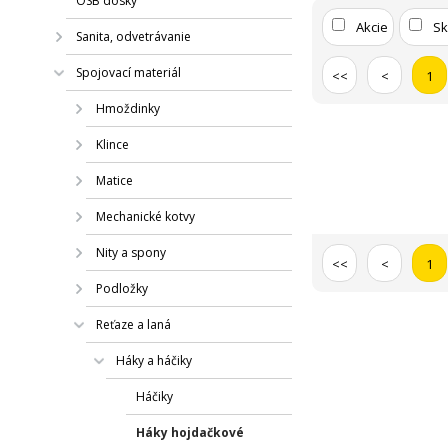
OSB dosky
Akcie
S
Sanita, odvetrávanie
Spojovací materiál
<<
<
1
Hmoždinky
Klince
Matice
Mechanické kotvy
Nity a spony
<<
<
1
Podložky
Reťaze a laná
Háky a háčiky
Háčiky
Háky hojdačkové