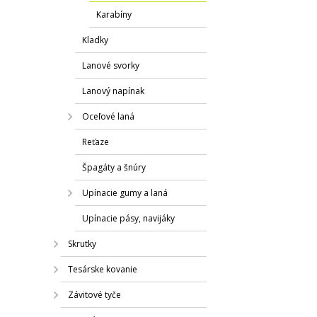
Karabíny
Kladky
Lanové svorky
Lanový napínak
Oceľové laná
Reťaze
Špagáty a šnúry
Upínacie gumy a laná
Upínacie pásy, navijáky
Skrutky
Tesárske kovanie
Závitové tyče