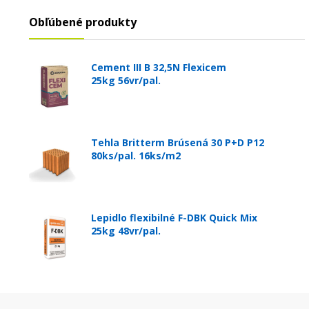
Obľúbené produkty
Cement III B 32,5N Flexicem
25kg 56vr/pal.
Tehla Britterm Brúsená 30 P+D P12
80ks/pal. 16ks/m2
Lepidlo flexibilné F-DBK Quick Mix
25kg 48vr/pal.