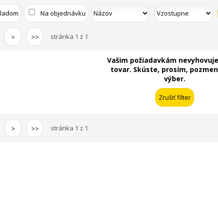
kladom
Na objednávku
stránka 1 z 1
>
>>
Vašim požiadavkám nevyhovuje
tovar. Skúste, prosím, pozmeni
výber.
stránka 1 z 1
>
>>