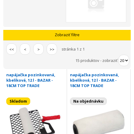
Zobraziť filtre
stránka 1 z 1
<<
<
>
>>
15 produktov
-
zobraziť
napájačka pozinkovaná,
napájačka pozinkovaná,
kbelíková, 12 l - BAZAR -
kbelíková, 12 l - BAZAR -
18CM TOP TRADE
18CM TOP TRADE
Skladom
Na objednávku