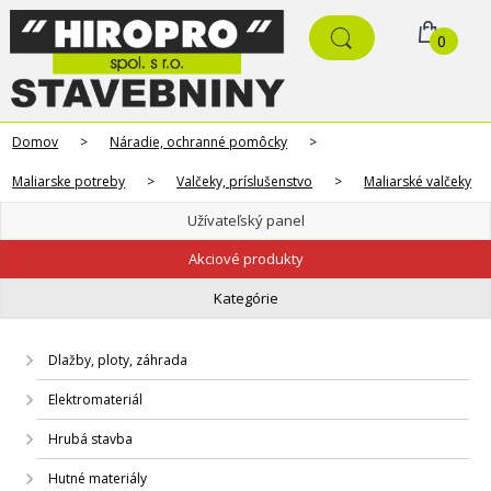
0
Domov
>
Náradie, ochranné pomôcky
>
Maliarske potreby
>
Valčeky, príslušenstvo
>
Maliarské valčeky
Užívateľský panel
Akciové produkty
Kategórie
Dlažby, ploty, záhrada
Elektromateriál
Hrubá stavba
Hutné materiály