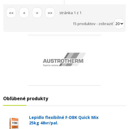
stránka 1 z 1
<<
<
>
>>
15 produktov
-
zobraziť
Obľúbené produkty
Lepidlo flexibilné F-DBK Quick Mix
25kg 48vr/pal.