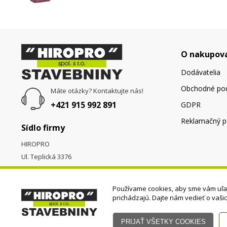
O nakupov
Dodávatelia
Obchodné po
Máte otázky? Kontaktujte nás!
+421 915 992 891
GDPR
Reklamačný p
Sídlo firmy
HIROPRO
Ul. Teplická 3376
058 01
Poprad
Používame cookies, aby sme vám uľah
prichádzajú. Dajte nám vedieť o vaši