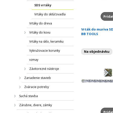
SDS vrtáky
Vrtáky do skľúčovadla
Prida
Vrtáky do dreva
Vrták do muriva S
Vrtáky do kovu
BB TOOLS
Vrtáky na sklo, keramiku
Vykružovacie korunky
Na objednávku
vzmay
Závitorezné nástroje
Zariadenie stavieb
Zváracie potreby
Suchá stavba
Zárubne, dvere, zámky
Prida