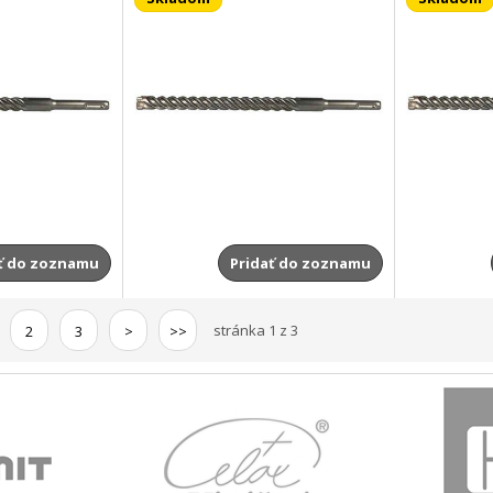
ť do zoznamu
Pridať do zoznamu
stránka 1 z 3
2
3
>
>>