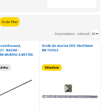
54 produktov
-
zobraziť
pozinkovaná,
Vrták do muriva SDS 10x210mm
2 l - BAZAR -
BB TOOLS
RE MURIVO A BETÓN
návku
Skladom