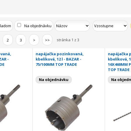
kladom
Na objednávku
stránka 1 z 3
2
3
>
>>
ovaná,
napájačka pozinkovaná,
napájačka 
ZAR -
kbelíková, 12 l - BAZAR -
kbelíková, 1
DE
75/100MM TOP TRADE
16X460MM P
TOP TRADE
Na objednávku
Na objed