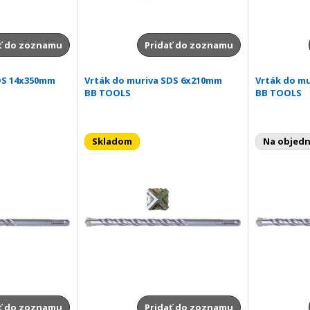
ť do zoznamu
Pridať do zoznamu
DS 14x350mm
Vrták do muriva SDS 6x210mm
Vrták do m
BB TOOLS
BB TOOLS
Skladom
Na objed
ť do zoznamu
Pridať do zoznamu