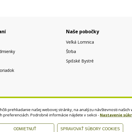
aní
Naše pobočky
Veľká Lomnica
dmienky
Štrba
Spišské Bystré
oriadok
čili prehliadanie našej webovej stránky, na analýzu návštevnosti našich 
ch preferenciách. Podrobné informácie nájdete v sekcii -
Nastavenie súk