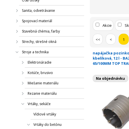
OSB dosky
Sanita, odvetrávanie
Spojovací materiál
Akcie
S
Stavebná chémia, farby
<<
<
1
Strechy, strešné okná
Stroje a technika
napájačka pozink
kbelíková, 12 l - BA
Elektronáradie
65/100MM TOP TRA
Kotúče, brusivo
Na objednávku
Miešanie materiálu
Rezanie materiálu
Vrtáky, sekáče
Vídiové vrtáky
Vrtáky do betónu