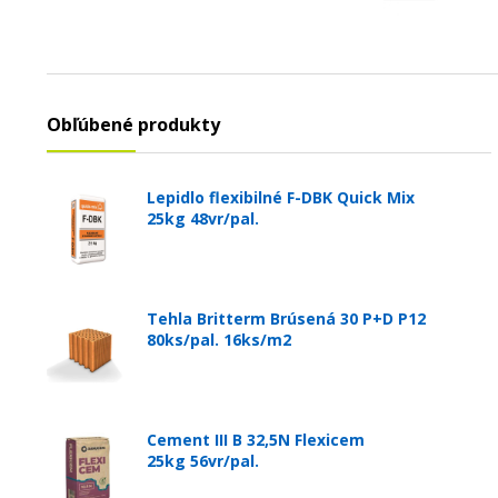
Obľúbené produkty
Lepidlo flexibilné F-DBK Quick Mix
25kg 48vr/pal.
Tehla Britterm Brúsená 30 P+D P12
80ks/pal. 16ks/m2
Cement III B 32,5N Flexicem
25kg 56vr/pal.