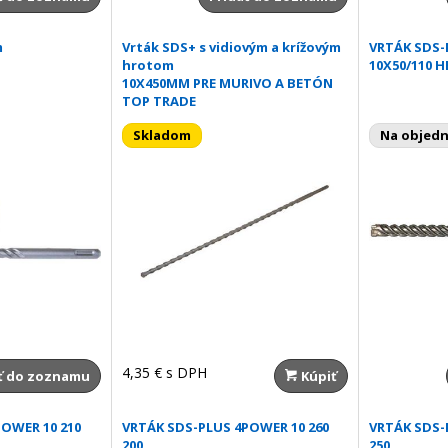
m
Vrták SDS+ s vidiovým a krížovým
VRTÁK SDS-
hrotom
10X50/110 H
10X450MM PRE MURIVO A BETÓN
TOP TRADE
Skladom
Na objed
4,35 €
s DPH
ť do zoznamu
Kúpiť
OWER 10 210
VRTÁK SDS-PLUS 4POWER 10 260
VRTÁK SDS-
200
250