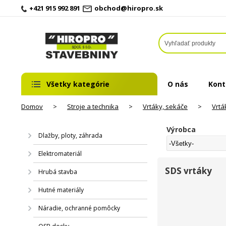
+421 915 992 891
obchod@hiropro.sk
Všetky kategórie
O nás
Kont
Domov
>
Stroje a technika
>
Vrtáky, sekáče
>
Vrtá
Výrobca
Dlažby, ploty, záhrada
Elektromateriál
SDS vrtáky
Hrubá stavba
Hutné materiály
Náradie, ochranné pomôcky