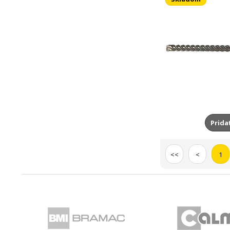
Prida
<<
<
1