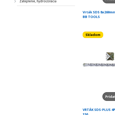
Zateplenie, hydroizolácia
Vrták SDS 8x260m
BB TOOLS
Skladom
Prida
VRTÁK SDS-PLUS 4P
150