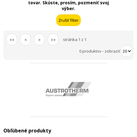
tovar. Skúste, prosím, pozmeniť svoj
výber.
stránka 1 z 1
<<
<
>
>>
0 produktov
-
zobraziť
Obľúbené produkty