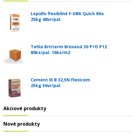
Lepidlo flexibilné F-DBK Quick Mix
25kg 48vr/pal.
Tehla Britterm Brúsená 30 P+D P12
80ks/pal. 16ks/m2
Cement III B 32,5N Flexicem
25kg 56vr/pal.
Akciové produkty
Nové produkty