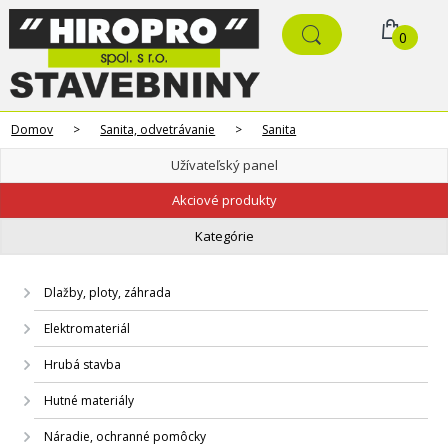
0
Domov
>
Sanita, odvetrávanie
>
Sanita
Užívateľský panel
Akciové produkty
Kategórie
Dlažby, ploty, záhrada
Elektromateriál
Hrubá stavba
Hutné materiály
Náradie, ochranné pomôcky