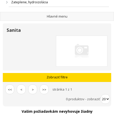
Zateplenie, hydroizolácia
Hlavné menu
Sanita
Zobraziť filtre
stránka 1 z 1
<<
<
>
>>
0 produktov
-
zobraziť
Vašim požiadavkám nevyhovuje žiadny