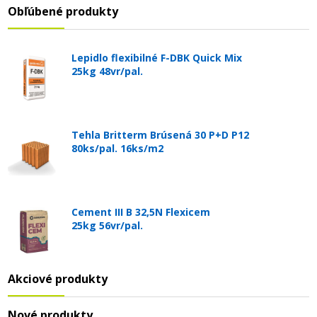
Obľúbené produkty
Lepidlo flexibilné F-DBK Quick Mix
25kg 48vr/pal.
Tehla Britterm Brúsená 30 P+D P12
80ks/pal. 16ks/m2
Cement III B 32,5N Flexicem
25kg 56vr/pal.
Akciové produkty
Nové produkty