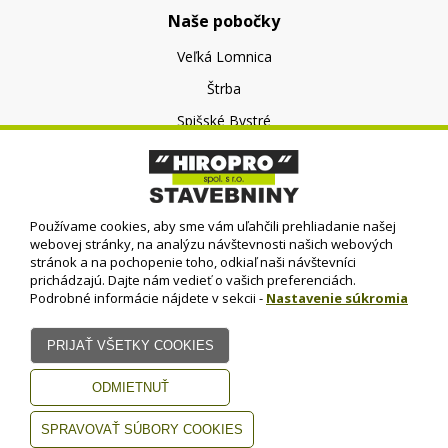
Naše pobočky
Veľká Lomnica
Štrba
Spišské Bystré
O nás
O spoločnosti
Používame cookies, aby sme vám uľahčili prehliadanie našej
Kontakt
webovej stránky, na analýzu návštevnosti našich webových
stránok a na pochopenie toho, odkiaľ naši návštevníci
prichádzajú. Dajte nám vedieť o vašich preferenciách.
Podrobné informácie nájdete v sekcii -
Nastavenie súkromia
© HIROPRO, spol. s r.o.
- 2023
Dizajn - Elall, spol. s r. o. -
Všetky práva vyhradené
www.elall.sk
Potrebujete pomoc?