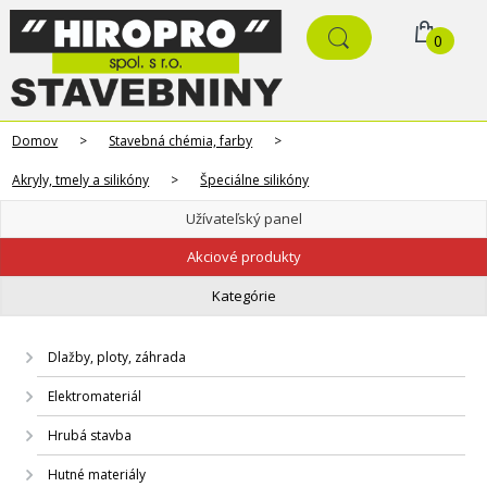
0
Domov
>
Stavebná chémia, farby
>
Akryly, tmely a silikóny
>
Špeciálne silikóny
Užívateľský panel
Akciové produkty
Kategórie
Dlažby, ploty, záhrada
Elektromateriál
Hrubá stavba
Hutné materiály