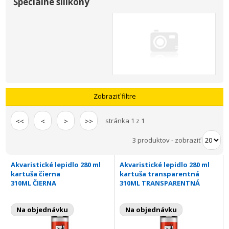
Špeciálne silikóny
Zobraziť filtre
stránka 1 z 1
<<
<
>
>>
3 produktov
-
zobraziť
Akvaristické lepidlo 280 ml
Akvaristické lepidlo 280 ml
kartuša čierna
kartuša transparentná
310ML ČIERNA
310ML TRANSPARENTNÁ
Na objednávku
Na objednávku