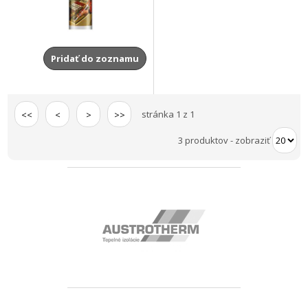
Pridať do zoznamu
stránka 1 z 1
<<
<
>
>>
3 produktov
-
zobraziť