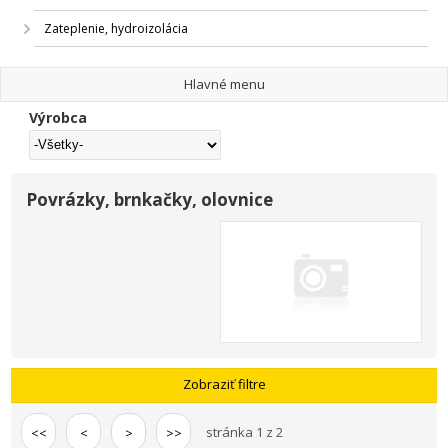
Zateplenie, hydroizolácia
Hlavné menu
Výrobca
Povrázky, brnkačky, olovnice
Zobraziť filtre
stránka 1 z 2
<<
<
>
>>