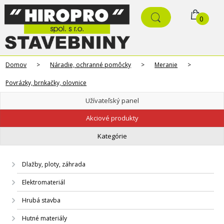
0
Domov
>
Náradie, ochranné pomôcky
>
Meranie
>
Povrázky, brnkačky, olovnice
Užívateľský panel
Akciové produkty
Kategórie
Dlažby, ploty, záhrada
Elektromateriál
Hrubá stavba
Hutné materiály