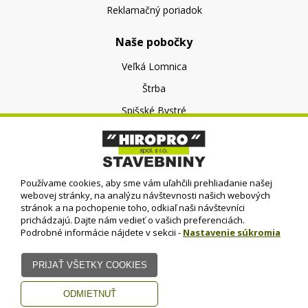
Reklamačný poriadok
Naše pobočky
Veľká Lomnica
Štrba
Spišské Bystré
O nás
O spoločnosti
Používame cookies, aby sme vám uľahčili prehliadanie našej
Kontakt
webovej stránky, na analýzu návštevnosti našich webových
stránok a na pochopenie toho, odkiaľ naši návštevníci
prichádzajú. Dajte nám vedieť o vašich preferenciách.
Podrobné informácie nájdete v sekcii -
Nastavenie súkromia
© HIROPRO, spol. s r.o.
- 2023
Dizajn - Elall, spol. s r. o. -