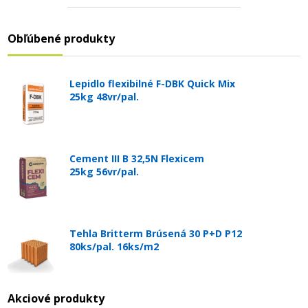
Obľúbené produkty
Lepidlo flexibilné F-DBK Quick Mix
25kg 48vr/pal.
Cement III B 32,5N Flexicem
25kg 56vr/pal.
Tehla Britterm Brúsená 30 P+D P12
80ks/pal. 16ks/m2
Akciové produkty