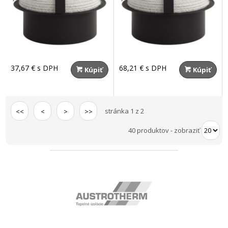
37,67 €
s DPH
68,21 €
s DPH
Kúpiť
Kúpiť
stránka 1 z 2
<<
<
>
>>
40 produktov
-
zobraziť