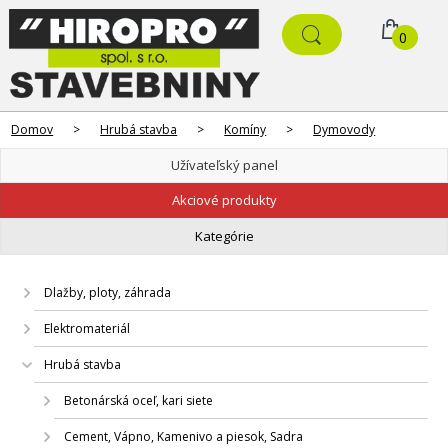
0
Domov
>
Hrubá stavba
>
Komíny
>
Dymovody
Užívateľský panel
Akciové produkty
Kategórie
Dlažby, ploty, záhrada
Elektromateriál
Hrubá stavba
Betonárská oceľ, kari siete
Cement, Vápno, Kamenivo a piesok, Sadra