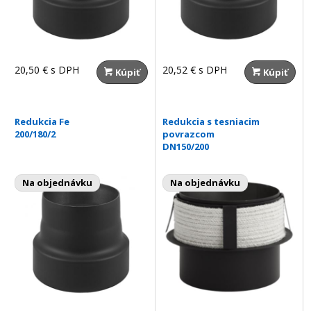
20,50 €
s DPH
20,52 €
s DPH
Kúpiť
Kúpiť
Redukcia Fe
Redukcia s tesniacim
200/180/2
povrazcom
DN150/200
Na objednávku
Na objednávku