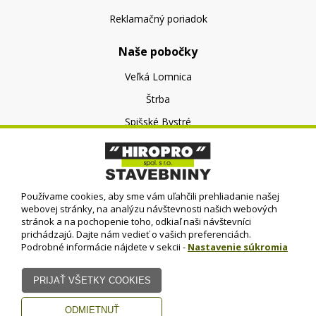
Reklamačný poriadok
Naše pobočky
Veľká Lomnica
Štrba
Spišské Bystré
O nás
O spoločnosti
Používame cookies, aby sme vám uľahčili prehliadanie našej
Kontakt
webovej stránky, na analýzu návštevnosti našich webových
stránok a na pochopenie toho, odkiaľ naši návštevníci
prichádzajú. Dajte nám vedieť o vašich preferenciách.
Podrobné informácie nájdete v sekcii -
Nastavenie súkromia
© HIROPRO, spol. s r.o.
- 2023
Dizajn - Elall, spol. s r. o. -