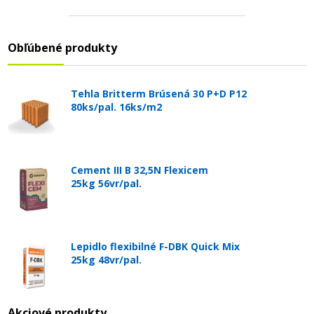
Obľúbené produkty
Tehla Britterm Brúsená 30 P+D P12
80ks/pal. 16ks/m2
Cement III B 32,5N Flexicem
25kg 56vr/pal.
Lepidlo flexibilné F-DBK Quick Mix
25kg 48vr/pal.
Akciové produkty