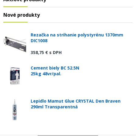
Nové produkty
Rezačka na strihanie polystyrénu 1370mm
DIC1008
358,75 €
s DPH
Cement biely BC 52.5N
25kg 48vr/pal.
Lepidlo Mamut Glue CRYSTAL Den Braven
290ml Transparentná