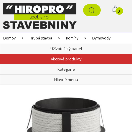
0
Domov
>
Hrubá stavba
>
Komíny
>
Dymovody
Užívateľský panel
Akciové produkty
Kategórie
Hlavné menu