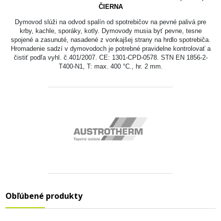
ČIERNA
Dymovod slúži na odvod spalín od spotrebičov na pevné palivá pre
krby, kachle, sporáky, kotly. Dymovody musia byť pevne, tesne
spojené a zasunuté, nasadené z vonkajšej strany na hrdlo spotrebiča.
Hromadenie sadzí v dymovodoch je potrebné pravidelne kontrolovať a
čistiť podľa vyhl. č.401/2007. CE: 1301-CPD-0578. STN EN 1856-2-
T400-N1, T: max. 400 °C., hr. 2 mm.
Obľúbené produkty