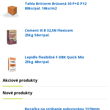
Tehla Britterm Brúsená 30 P+D P12
80ks/pal. 16ks/m2
Cement III B 32,5N Flexicem
25kg 56vr/pal.
Lepidlo flexibilné F-DBK Quick Mix
25kg 48vr/pal.
Akciové produkty
Nové produkty
Rezačka na strihanie polystyrénu 1370mm