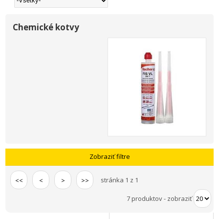
Chemické kotvy
Zobraziť filtre
stránka 1 z 1
<<
<
>
>>
7 produktov
-
zobraziť