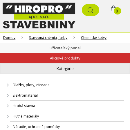
0
Domov
>
Stavebná chémia, farby
>
Chemické kotvy
Užívateľský panel
Akciové produkty
Kategórie
Dlažby, ploty, záhrada
Elektromateriál
Hrubá stavba
Hutné materiály
Náradie, ochranné pomôcky