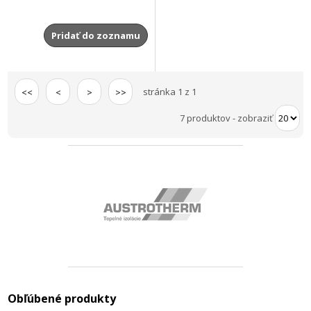
Pridať do zoznamu
stránka 1 z 1
<<
<
>
>>
7 produktov
-
zobraziť
Obľúbené produkty