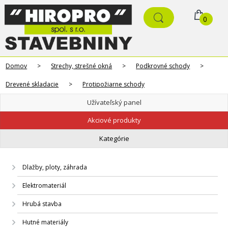
0
Domov
>
Strechy, strešné okná
>
Podkrovné schody
>
Drevené skladacie
>
Protipožiarne schody
Užívateľský panel
Akciové produkty
Kategórie
Dlažby, ploty, záhrada
Elektromateriál
Hrubá stavba
Hutné materiály