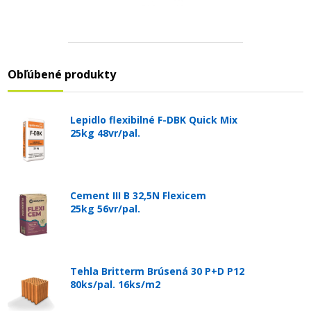
Obľúbené produkty
Lepidlo flexibilné F-DBK Quick Mix
25kg 48vr/pal.
Cement III B 32,5N Flexicem
25kg 56vr/pal.
Tehla Britterm Brúsená 30 P+D P12
80ks/pal. 16ks/m2