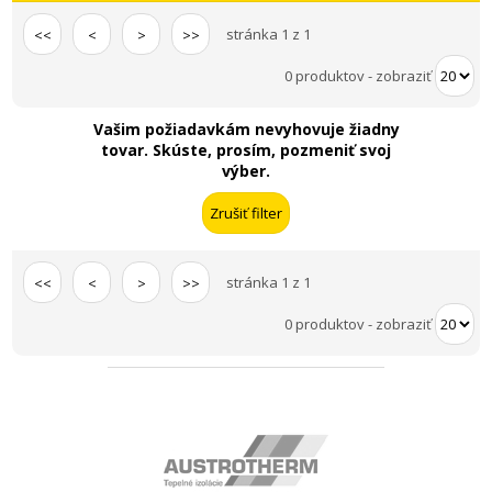
stránka 1 z 1
<<
<
>
>>
0 produktov
-
zobraziť
Vašim požiadavkám nevyhovuje žiadny
tovar. Skúste, prosím, pozmeniť svoj
výber.
stránka 1 z 1
<<
<
>
>>
0 produktov
-
zobraziť