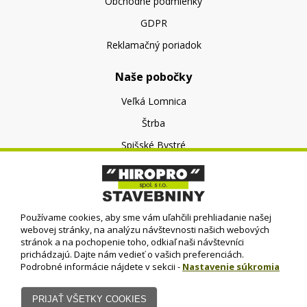
Obchodné podmienky
GDPR
Reklamačný poriadok
Naše pobočky
Veľká Lomnica
Štrba
Spišské Bystré
O nás
O spoločnosti
Používame cookies, aby sme vám uľahčili prehliadanie našej
Kontakt
webovej stránky, na analýzu návštevnosti našich webových
stránok a na pochopenie toho, odkiaľ naši návštevníci
prichádzajú. Dajte nám vedieť o vašich preferenciách.
Podrobné informácie nájdete v sekcii -
Nastavenie súkromia