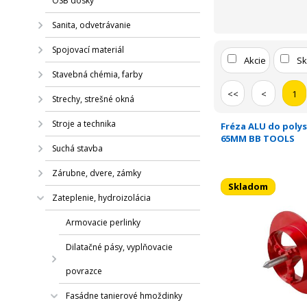
OSB dosky
Sanita, odvetrávanie
Spojovací materiál
Akcie
S
Stavebná chémia, farby
<<
<
1
Strechy, strešné okná
Stroje a technika
Fréza ALU do polys
65MM BB TOOLS
Suchá stavba
Zárubne, dvere, zámky
Skladom
Zateplenie, hydroizolácia
Armovacie perlinky
Dilatačné pásy, vyplňovacie
povrazce
Fasádne tanierové hmoždinky