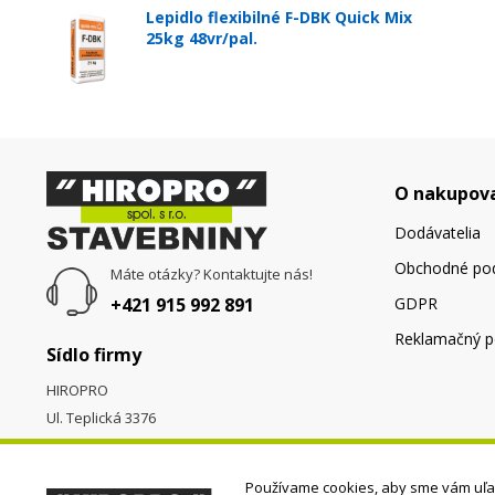
Lepidlo flexibilné F-DBK Quick Mix
25kg 48vr/pal.
O nakupov
Dodávatelia
Obchodné po
Máte otázky? Kontaktujte nás!
+421 915 992 891
GDPR
Reklamačný p
Sídlo firmy
HIROPRO
Ul. Teplická 3376
058 01
Poprad
Používame cookies, aby sme vám uľah