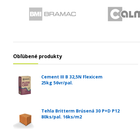
Obľúbené produkty
Cement III B 32,5N Flexicem
25kg 56vr/pal.
Tehla Britterm Brúsená 30 P+D P12
80ks/pal. 16ks/m2