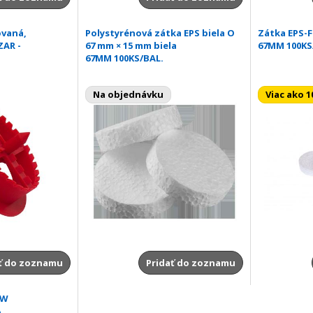
ovaná,
Polystyrénová zátka EPS biela O
Zátka EPS-F
ZAR -
67 mm × 15 mm biela
67MM 100KS
67MM 100KS/BAL.
Na objednávku
Viac ako 1
ť do zoznamu
Pridať do zoznamu
MW
A