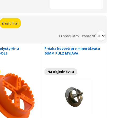
13 produktov
-
zobraziť
polystyrénu
Frézka kovová pre minerál.vatu
OOLS
65MM PULZ MYJAVA
Na objednávku