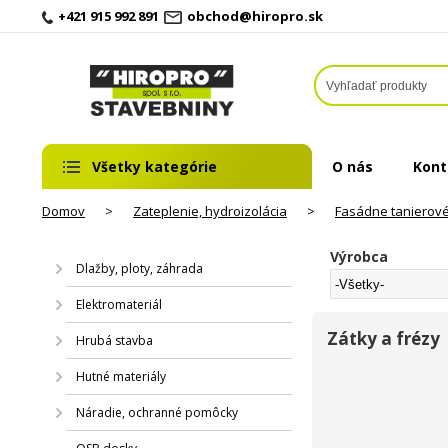
+421 915 992 891
obchod@hiropro.sk
Všetky kategórie
O nás
Kont
Domov
>
Zateplenie, hydroizolácia
>
Fasádne tanierov
Výrobca
Dlažby, ploty, záhrada
Elektromateriál
Zátky a frézy
Hrubá stavba
Hutné materiály
Náradie, ochranné pomôcky