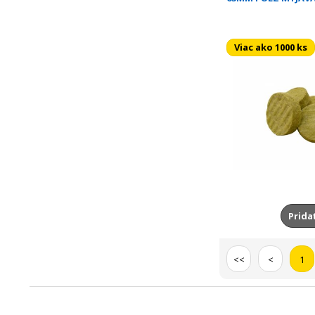
Viac ako 1000 ks
Prida
<<
<
1