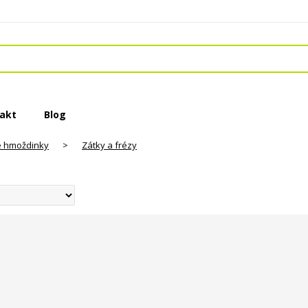
akt
Blog
é hmoždinky
>
Zátky a frézy