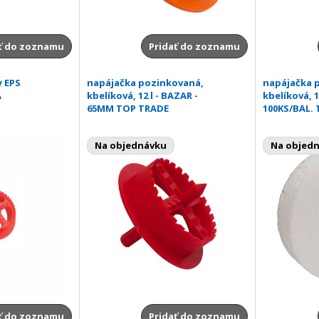
ť do zoznamu
Pridať do zoznamu
y EPS
napájačka pozinkovaná,
napájačka 
A
kbelíková, 12 l - BAZAR -
kbelíková, 1
65MM TOP TRADE
100KS/BAL.
Na objednávku
Na objed
ť do zoznamu
Pridať do zoznamu