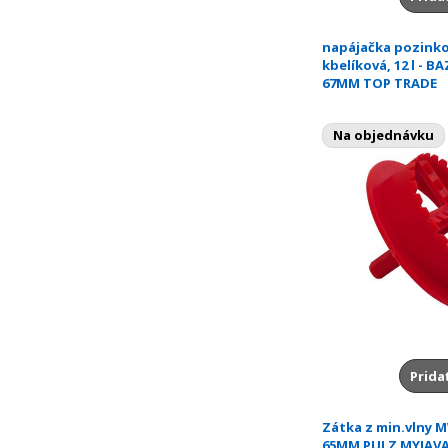
napájačka pozink
kbelíková, 12 l - BA
67MM TOP TRADE
Na objednávku
Prida
Zátka z min.vlny 
65MM PULZ MYJAV