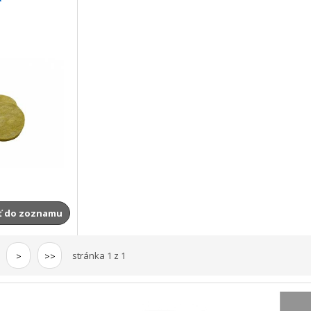
ť do zoznamu
stránka 1 z 1
>
>>