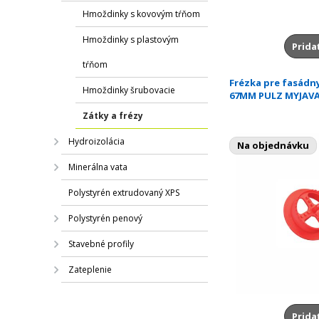
Hmoždinky s kovovým tŕňom
Hmoždinky s plastovým
Prida
tŕňom
Frézka pre fasádn
Hmoždinky šrubovacie
67MM PULZ MYJAV
Zátky a frézy
Hydroizolácia
Na objednávku
Minerálna vata
Polystyrén extrudovaný XPS
Polystyrén penový
Stavebné profily
Zateplenie
Prida