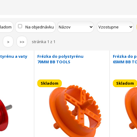
kladom
Na objednávku
stránka 1 z 1
>
>>
tyrénu a vaty
Frézka do polystyrénu
Frézka do 
70MM BB TOOLS
65MM BB T
Skladom
Skladom