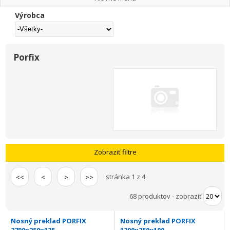
Výrobca
Porfix
Zobraziť filtre
stránka 1 z 4
<<
<
>
>>
68 produktov
-
zobraziť
Nosný preklad PORFIX
Nosný preklad PORFIX
2700x250x125
1200x250x100