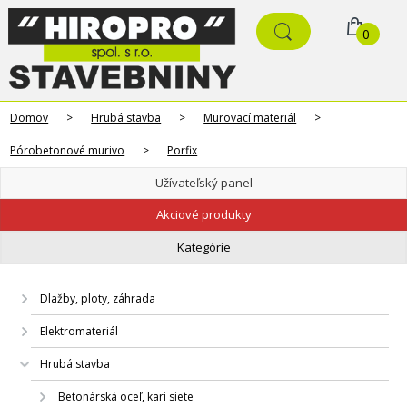
0
Domov
>
Hrubá stavba
>
Murovací materiál
>
Pórobetonové murivo
>
Porfix
Užívateľský panel
Akciové produkty
Kategórie
Dlažby, ploty, záhrada
Elektromateriál
Hrubá stavba
Betonárská oceľ, kari siete