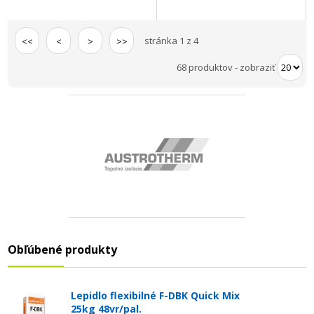
stránka 1 z 4
<<
<
>
>>
68 produktov
-
zobraziť
Obľúbené produkty
Lepidlo flexibilné F-DBK Quick Mix
25kg 48vr/pal.