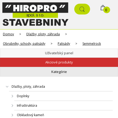
0
Domov
>
Dlažby, ploty, záhrada
>
Obrubníky, schody, palisády
>
Palisády
>
Semmelrock
Užívateľský panel
Akciové produkty
Kategórie
Dlažby, ploty, záhrada
Doplnky
Infraštruktúra
Obkladový kameň