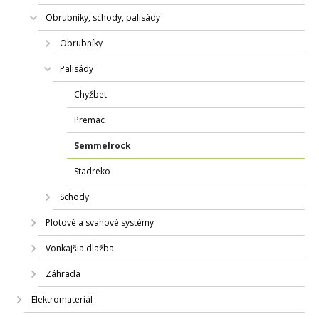
Obrubníky, schody, palisády
Obrubníky
Palisády
Chyžbet
Premac
Semmelrock
Stadreko
Schody
Plotové a svahové systémy
Vonkajšia dlažba
Záhrada
Elektromateriál