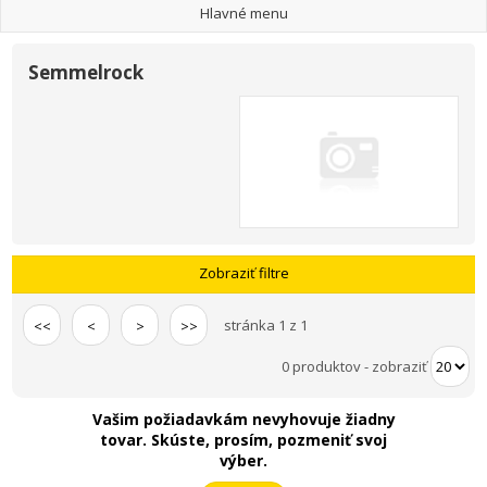
Hlavné menu
Semmelrock
Zobraziť filtre
stránka 1 z 1
<<
<
>
>>
0 produktov
-
zobraziť
Vašim požiadavkám nevyhovuje žiadny
tovar. Skúste, prosím, pozmeniť svoj
výber.