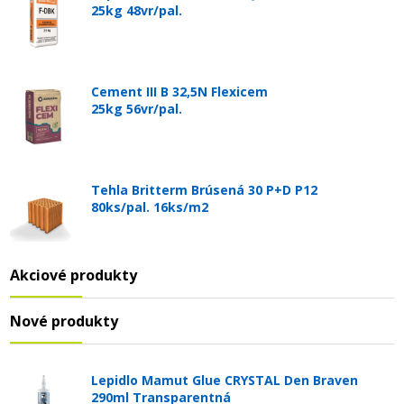
25kg 48vr/pal.
Cement III B 32,5N Flexicem
25kg 56vr/pal.
Tehla Britterm Brúsená 30 P+D P12
80ks/pal. 16ks/m2
Akciové produkty
Nové produkty
Lepidlo Mamut Glue CRYSTAL Den Braven
290ml Transparentná