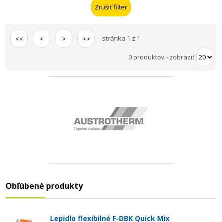
stránka 1 z 1
<<
<
>
>>
0 produktov
-
zobraziť
Obľúbené produkty
Lepidlo flexibilné F-DBK Quick Mix