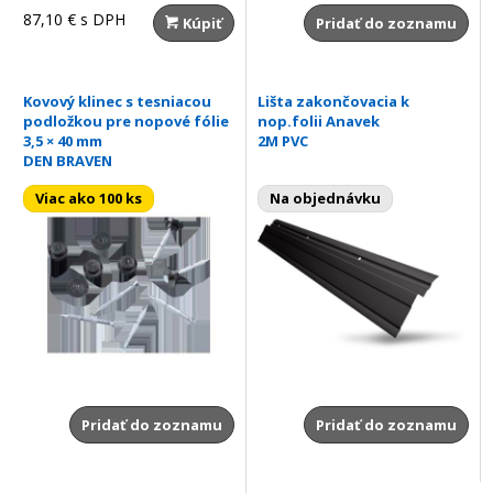
87,10 €
s DPH
Kúpiť
Pridať do zoznamu
Kovový klinec s tesniacou
Lišta zakončovacia k
podložkou pre nopové fólie
nop.folii Anavek
3,5 × 40 mm
2M PVC
DEN BRAVEN
Viac ako 100 ks
Na objednávku
Pridať do zoznamu
Pridať do zoznamu