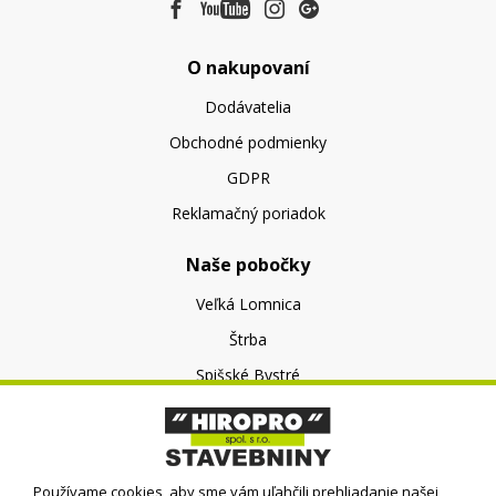
O nakupovaní
Dodávatelia
Obchodné podmienky
GDPR
Reklamačný poriadok
Naše pobočky
Veľká Lomnica
Štrba
Spišské Bystré
O nás
O spoločnosti
Používame cookies, aby sme vám uľahčili prehliadanie našej