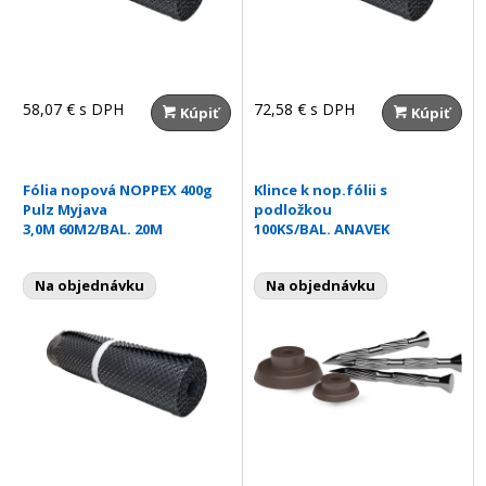
58,07 €
s DPH
72,58 €
s DPH
Kúpiť
Kúpiť
Fólia nopová NOPPEX 400g
Klince k nop.fólii s
Pulz Myjava
podložkou
3,0M 60M2/BAL. 20M
100KS/BAL. ANAVEK
Na objednávku
Na objednávku