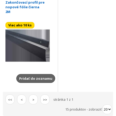
Zakončovací profil pre
nopové fólie čierna
2M
Viac ako 10 ks
Pridať do zoznamu
stránka 1 z 1
<<
<
>
>>
15 produktov
-
zobraziť