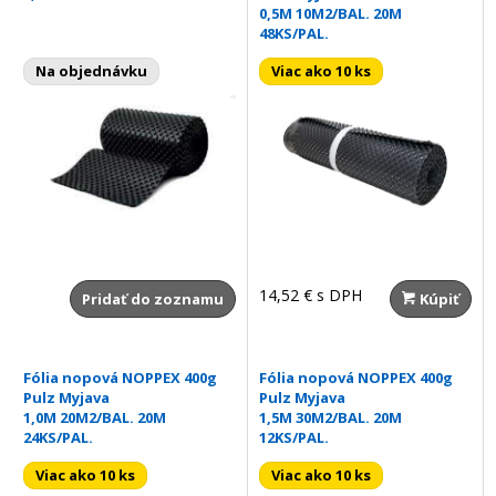
0,5M 10M2/BAL. 20M
48KS/PAL.
Na objednávku
Viac ako 10 ks
14,52 €
s DPH
Pridať do zoznamu
Kúpiť
Fólia nopová NOPPEX 400g
Fólia nopová NOPPEX 400g
Pulz Myjava
Pulz Myjava
1,0M 20M2/BAL. 20M
1,5M 30M2/BAL. 20M
24KS/PAL.
12KS/PAL.
Viac ako 10 ks
Viac ako 10 ks