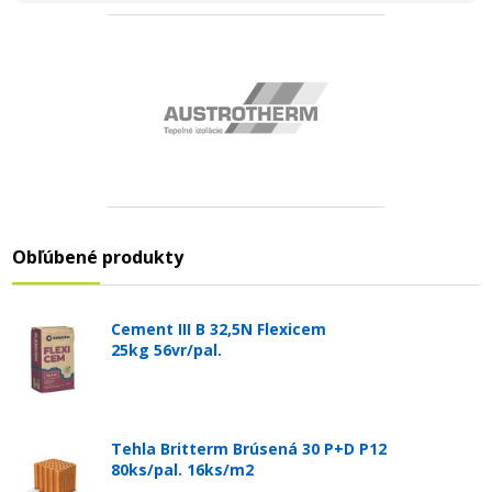
Obľúbené produkty
Cement III B 32,5N Flexicem
25kg 56vr/pal.
Tehla Britterm Brúsená 30 P+D P12
80ks/pal. 16ks/m2