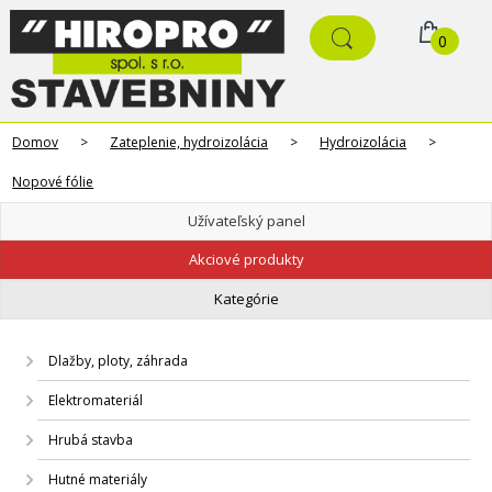
0
Domov
>
Zateplenie, hydroizolácia
>
Hydroizolácia
>
Nopové fólie
Užívateľský panel
Akciové produkty
Kategórie
Dlažby, ploty, záhrada
Elektromateriál
Hrubá stavba
Hutné materiály