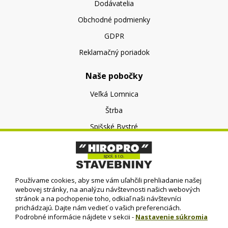
Dodávatelia
Obchodné podmienky
GDPR
Reklamačný poriadok
Naše pobočky
Veľká Lomnica
Štrba
Spišské Bystré
O nás
O spoločnosti
Používame cookies, aby sme vám uľahčili prehliadanie našej
Kontakt
webovej stránky, na analýzu návštevnosti našich webových
stránok a na pochopenie toho, odkiaľ naši návštevníci
prichádzajú. Dajte nám vedieť o vašich preferenciách.
Podrobné informácie nájdete v sekcii -
Nastavenie súkromia