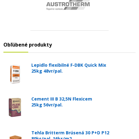
Obľúbené produkty
Lepidlo flexibilné F-DBK Quick Mix
25kg 48vr/pal.
Cement III B 32,5N Flexicem
25kg 56vr/pal.
Tehla Britterm Brúsená 30 P+D P12
80ks/pal. 16ks/m2