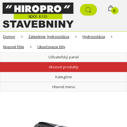
0
Domov
>
Zateplenie, hydroizolácia
>
Hydroizolácia
>
Nopové fólie
>
Ukončovacie lišty
Užívateľský panel
Akciové produkty
Kategórie
Hlavné menu