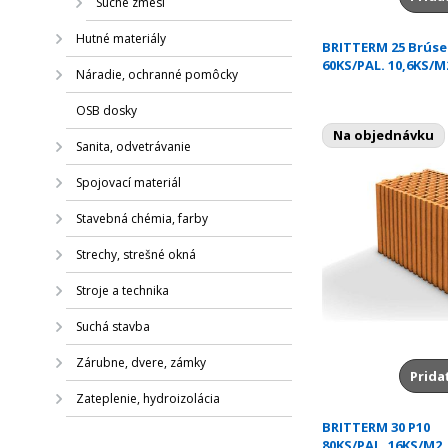
Suché zmesi
Hutné materiály
BRITTERM 25 Brúse
60KS/PAL. 10,6KS/M
Náradie, ochranné pomôcky
OSB dosky
Na objednávku
Sanita, odvetrávanie
Spojovací materiál
Stavebná chémia, farby
Strechy, strešné okná
Stroje a technika
Suchá stavba
Zárubne, dvere, zámky
Prida
Zateplenie, hydroizolácia
BRITTERM 30 P10
80KS/PAL. 16KS/M2