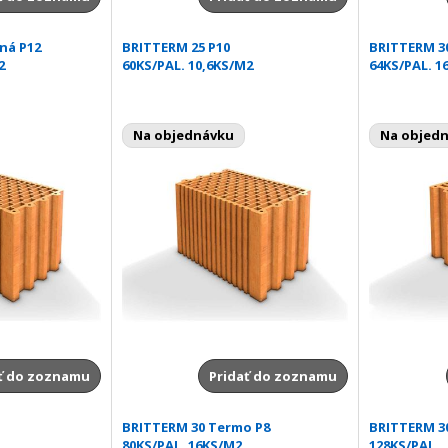
ná P12
BRITTERM 25 P10
BRITTERM 3
2
60KS/PAL. 10,6KS/M2
64KS/PAL. 1
Na objednávku
Na objed
ť do zoznamu
Pridať do zoznamu
BRITTERM 30 Termo P8
BRITTERM 3
80KS/PAL. 16KS/M2
128KS/PAL.