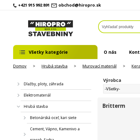
+421 915 992 891
obchod@hiropro.sk
Všetky kategórie
O nás
Kont
Domov
>
Hrubá stavba
>
Murovací materiál
>
Ker
Výrobca
Dlažby, ploty, záhrada
Elektromateriál
Britterm
Hrubá stavba
Betonárská oceľ, kari siete
Cement, Vápno, Kamenivo a
piesok, Sadra