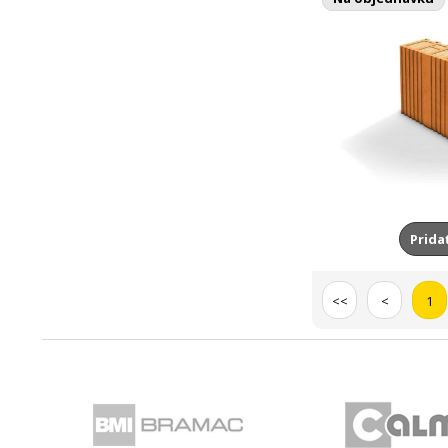
Prida
<<
<
1