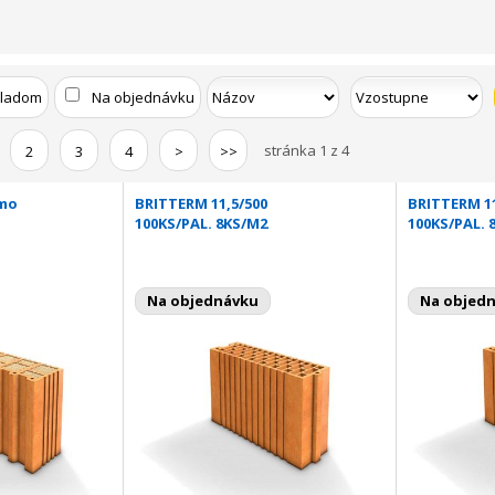
kladom
Na objednávku
stránka 1 z 4
2
3
4
>
>>
rmo
BRITTERM 11,5/500
BRITTERM 11
100KS/PAL. 8KS/M2
100KS/PAL. 
Na objednávku
Na objed