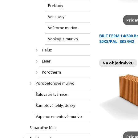
Preklady
Vencovky
Prida
Vnútorne murivo
BRITTERM 14/500 B
Vonkajšie murivo
80KS/PAL. 8KS/M2
Heluz
Leier
Na objednávku
Porotherm
Pórobetonové murivo
Šalovacie tvárnice
Šamotové tehly, dosky
Vápenocementové murivo
Separačné fólie
Prida