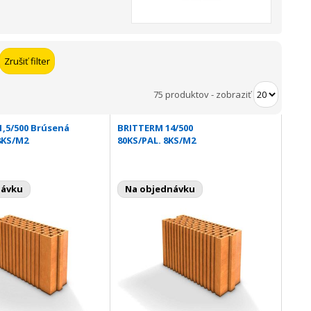
75 produktov
-
zobraziť
,5/500 Brúsená
BRITTERM 14/500
8KS/M2
80KS/PAL. 8KS/M2
návku
Na objednávku