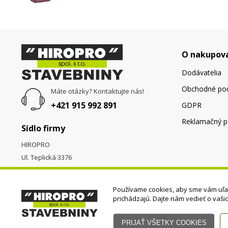
O nakupov
Dodávatelia
Obchodné po
Máte otázky? Kontaktujte nás!
+421 915 992 891
GDPR
Reklamačný p
Sídlo firmy
HIROPRO
Ul. Teplická 3376
058 01
Poprad
Používame cookies, aby sme vám uľah
prichádzajú. Dajte nám vedieť o vaši