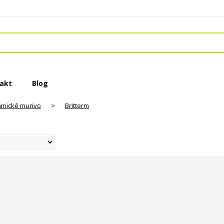
akt
Blog
amické murivo
>
Britterm