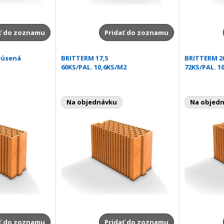
ť do zoznamu
Pridať do zoznamu
rúsená
BRITTERM 17,5
BRITTERM 2
60KS/PAL. 10,6KS/M2
72KS/PAL. 1
Na objednávku
Na objed
ť do zoznamu
Pridať do zoznamu