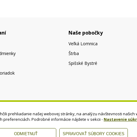
aní
Naše pobočky
Veľká Lomnica
dmienky
Štrba
Spišské Bystré
oriadok
čili prehliadanie našej webovej stránky, na analýzu návštevnosti našich 
ch preferenciách. Podrobné informácie nájdete v sekcii -
Nastavenie súk