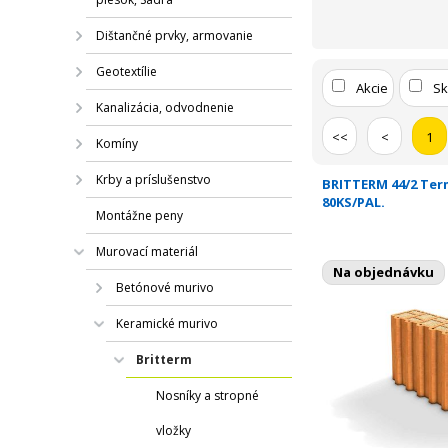
Dištančné prvky, armovanie
Geotextílie
Akcie
S
Kanalizácia, odvodnenie
<<
<
1
Komíny
Krby a príslušenstvo
BRITTERM 44/2 Te
80KS/PAL.
Montážne peny
Murovací materiál
Na objednávku
Betónové murivo
Keramické murivo
Britterm
Nosníky a stropné
vložky