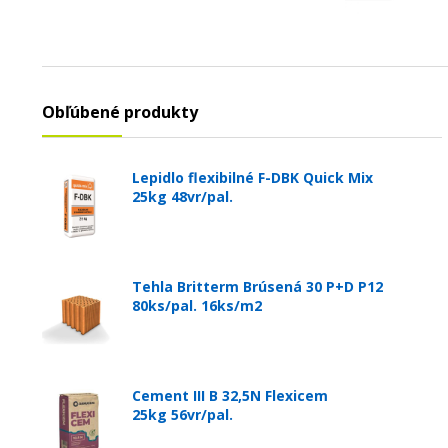
Obľúbené produkty
Lepidlo flexibilné F-DBK Quick Mix
25kg 48vr/pal.
Tehla Britterm Brúsená 30 P+D P12
80ks/pal. 16ks/m2
Cement III B 32,5N Flexicem
25kg 56vr/pal.