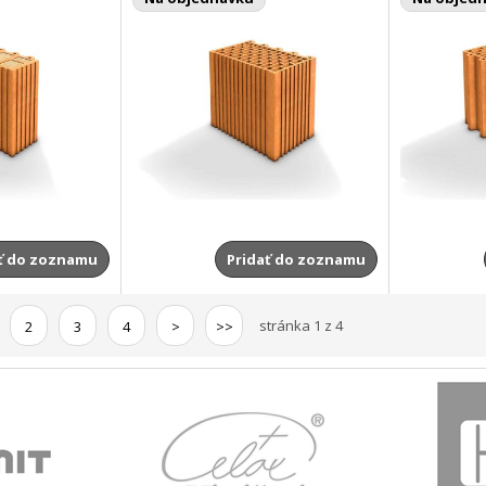
ť do zoznamu
Pridať do zoznamu
stránka 1 z 4
2
3
4
>
>>