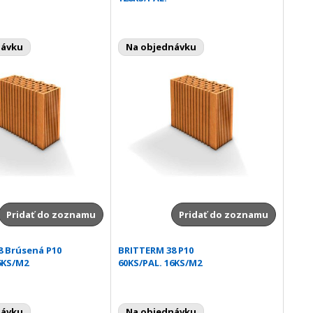
návku
Na objednávku
Pridať do zoznamu
Pridať do zoznamu
8 Brúsená P10
BRITTERM 38 P10
6KS/M2
60KS/PAL. 16KS/M2
návku
Na objednávku