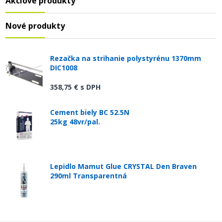
Akciové produkty
Nové produkty
Rezačka na strihanie polystyrénu 1370mm
DIC1008
358,75 €
s DPH
Cement biely BC 52.5N
25kg 48vr/pal.
Lepidlo Mamut Glue CRYSTAL Den Braven
290ml Transparentná