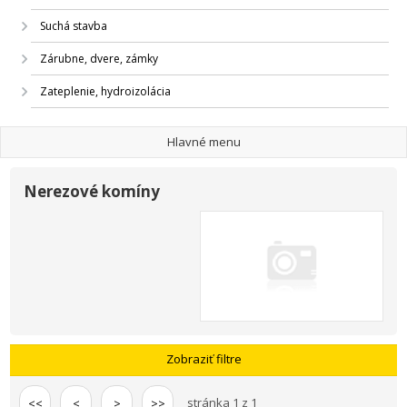
Suchá stavba
Zárubne, dvere, zámky
Zateplenie, hydroizolácia
Hlavné menu
Nerezové komíny
Zobraziť filtre
stránka 1 z 1
<<
<
>
>>