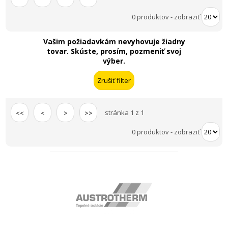
0 produktov
-
zobraziť
Vašim požiadavkám nevyhovuje žiadny
tovar. Skúste, prosím, pozmeniť svoj
výber.
stránka 1 z 1
<<
<
>
>>
0 produktov
-
zobraziť