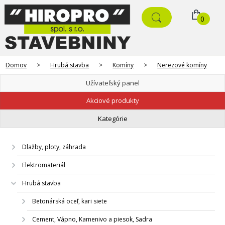
0
Domov
>
Hrubá stavba
>
Komíny
>
Nerezové komíny
Užívateľský panel
Akciové produkty
Kategórie
Dlažby, ploty, záhrada
Elektromateriál
Hrubá stavba
Betonárská oceľ, kari siete
Cement, Vápno, Kamenivo a piesok, Sadra