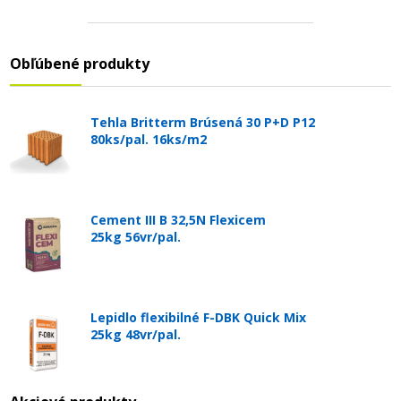
Obľúbené produkty
Tehla Britterm Brúsená 30 P+D P12
80ks/pal. 16ks/m2
Cement III B 32,5N Flexicem
25kg 56vr/pal.
Lepidlo flexibilné F-DBK Quick Mix
25kg 48vr/pal.