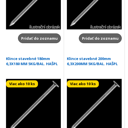
Pridať do zoznamu
Pridať do zoznamu
Klince stavebné 180mm
Klince stavebné 200mm
6,3X180 MM 5KG/BAL. HAŠPL
6,3X200MM 5KG/BAL. HAŠPL
Viac ako 10 ks
Viac ako 10 ks