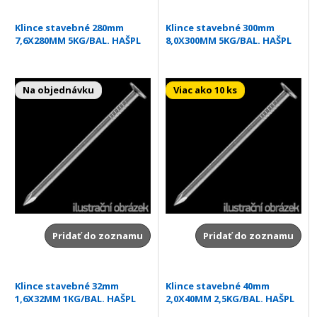
Klince stavebné 280mm
Klince stavebné 300mm
7,6X280MM 5KG/BAL. HAŠPL
8,0X300MM 5KG/BAL. HAŠPL
Na objednávku
Viac ako 10 ks
Pridať do zoznamu
Pridať do zoznamu
Klince stavebné 32mm
Klince stavebné 40mm
1,6X32MM 1KG/BAL. HAŠPL
2,0X40MM 2,5KG/BAL. HAŠPL