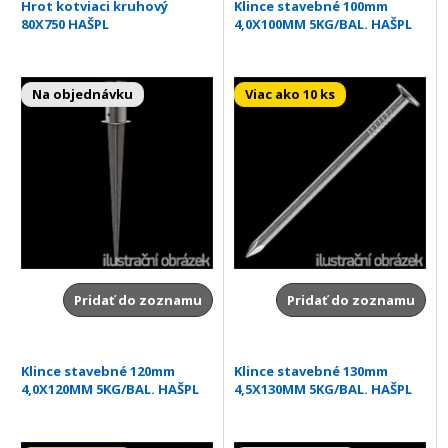
Hrot kotviaci kruhový
Klince stavebné 100mm
80X750 HAŠPL
4,0X100MM 5KG/BAL. HAŠPL
Na objednávku
Viac ako 10 ks
Pridať do zoznamu
Pridať do zoznamu
Klince stavebné 120mm
Klince stavebné 130mm
4,0X120MM 5KG/BAL. HAŠPL
4,5X130MM 5KG/BAL. HAŠPL