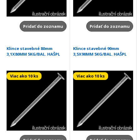
Pridať do zoznamu
Pridať do zoznamu
Klince stavebné 80mm
Klince stavebné 90mm
3,1X80MM 5KG/BAL. HAŠPL
3,5X90MM 5KG/BAL. HAŠPL
Viac ako 10 ks
Viac ako 10 ks