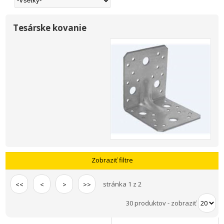
Tesárske kovanie
Zobraziť filtre
stránka 1 z 2
<<
<
>
>>
30 produktov
-
zobraziť