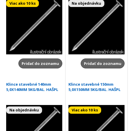
Viac ako 10 ks
Na objednávku
Pridať do zoznamu
Pridať do zoznamu
Klince stavebné 140mm
Klince stavebné 150mm
5,0X140MM 5KG/BAL. HAŠPL
5,0X150MM 5KG/BAL. HAŠPL
Na objednávku
Viac ako 10 ks