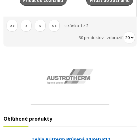
Pridať do zoznamu
Pridať do zoznamu
stránka 1 z 2
<<
<
>
>>
30 produktov
-
zobraziť
Obľúbené produkty
Tehla Britterm Brúsená 30 P+D P12