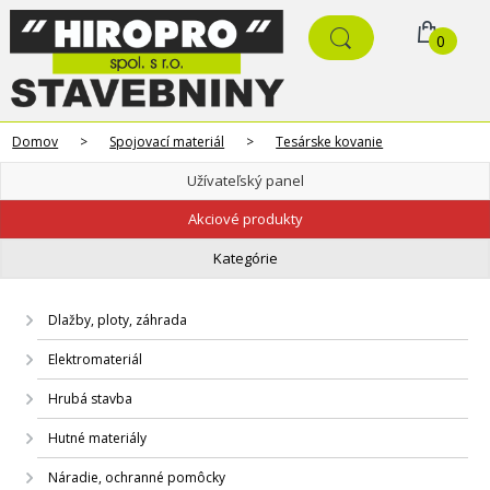
0
Domov
>
Spojovací materiál
>
Tesárske kovanie
Užívateľský panel
Akciové produkty
Kategórie
Dlažby, ploty, záhrada
Elektromateriál
Hrubá stavba
Hutné materiály
Náradie, ochranné pomôcky