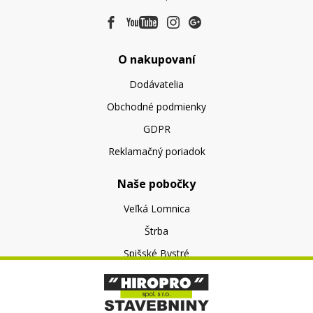
O nakupovaní
Dodávatelia
Obchodné podmienky
GDPR
Reklamačný poriadok
Naše pobočky
Veľká Lomnica
Štrba
Spišské Bystré
O nás
O spoločnosti