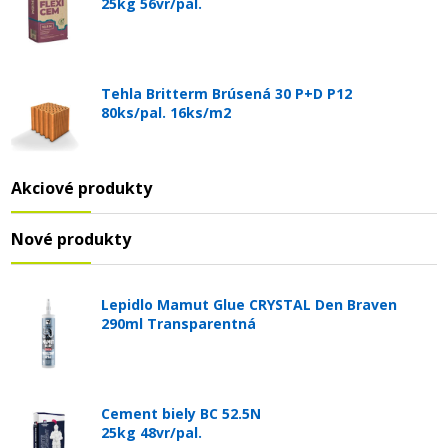
25kg 56vr/pal.
Tehla Britterm Brúsená 30 P+D P12
80ks/pal. 16ks/m2
Akciové produkty
Nové produkty
Lepidlo Mamut Glue CRYSTAL Den Braven
290ml Transparentná
Cement biely BC 52.5N
25kg 48vr/pal.