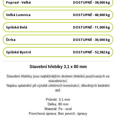
Poprad - Veľká
DOSTUPNÉ - 38,000 kg
Veľká Lomnica
DOSTUPNÉ - 60,000 kg
Spišská Belá
DOSTUPNÉ - 11,000 kg
Štrba
DOSTUPNÉ - 30,000 kg
Spišské Bystré
DOSTUPNÉ - 52,382 kg
Stavební hřebíky 3,1 x 80 mm
Stavební hřebíky jsou nejběžnějším druhem hřebíků používaných ve
stavebnictví.
Najdou uplatnění při výrobě střešních konstrukcí, dřevěných bednění
atd.
Průměr: 3.1 mm
Délka: 80 mm
Materiál: Fe - ocel
Povrchová úprava: Bez povrch. úpravy