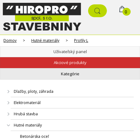
0
Domov
>
Hutné materiály
>
Profily L
Užívateľský panel
Akciové produkty
Kategórie
Dlažby, ploty, záhrada
Elektromateriál
Hrubá stavba
Hutné materiály
Betonárska oceľ