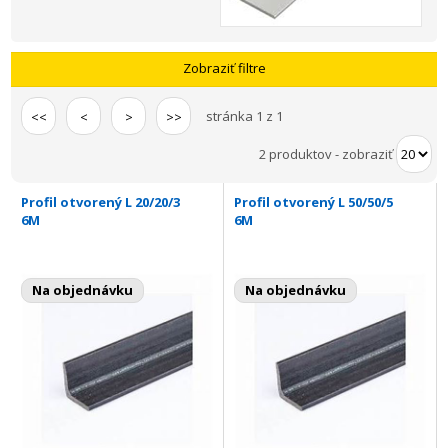
Zobraziť filtre
stránka 1 z 1
<<
<
>
>>
2 produktov
-
zobraziť
Profil otvorený L 20/20/3
Profil otvorený L 50/50/5
6M
6M
Na objednávku
Na objednávku