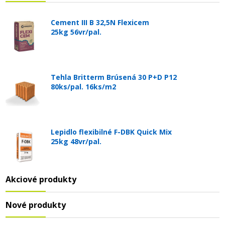
Cement III B 32,5N Flexicem
25kg 56vr/pal.
Tehla Britterm Brúsená 30 P+D P12
80ks/pal. 16ks/m2
Lepidlo flexibilné F-DBK Quick Mix
25kg 48vr/pal.
Akciové produkty
Nové produkty