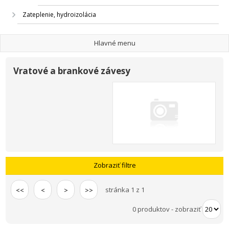
Zateplenie, hydroizolácia
Hlavné menu
Vratové a brankové závesy
Zobraziť filtre
stránka 1 z 1
<<
<
>
>>
0 produktov
-
zobraziť