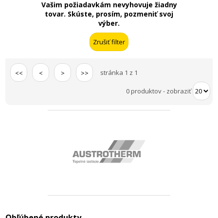
Vašim požiadavkám nevyhovuje žiadny
tovar. Skúste, prosím, pozmeniť svoj
výber.
stránka 1 z 1
<<
<
>
>>
0 produktov
-
zobraziť
Obľúbené produkty