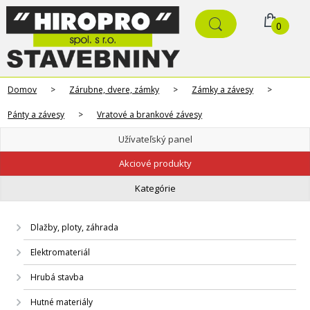
0
Domov
>
Zárubne, dvere, zámky
>
Zámky a závesy
>
Pánty a závesy
>
Vratové a brankové závesy
Užívateľský panel
Akciové produkty
Kategórie
Dlažby, ploty, záhrada
Elektromateriál
Hrubá stavba
Hutné materiály