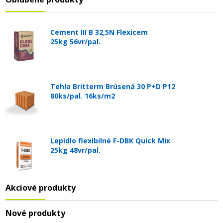
Cement III B 32,5N Flexicem
25kg 56vr/pal.
Tehla Britterm Brúsená 30 P+D P12
80ks/pal. 16ks/m2
Lepidlo flexibilné F-DBK Quick Mix
25kg 48vr/pal.
Akciové produkty
Nové produkty