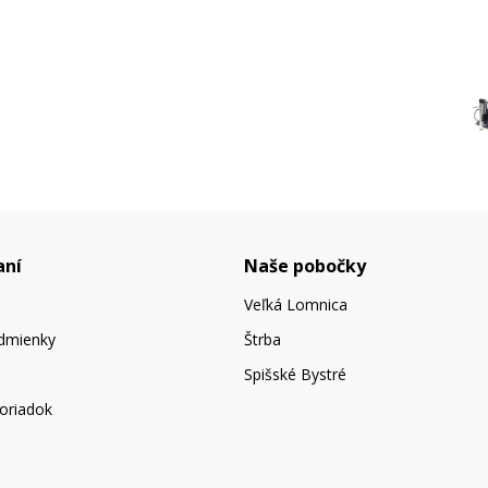
aní
Naše pobočky
Veľká Lomnica
dmienky
Štrba
Spišské Bystré
oriadok