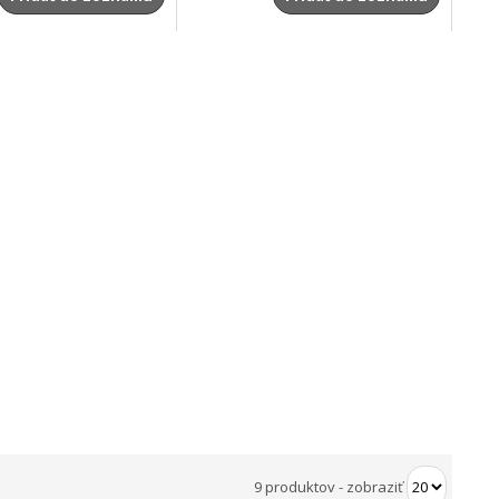
9 produktov
-
zobraziť