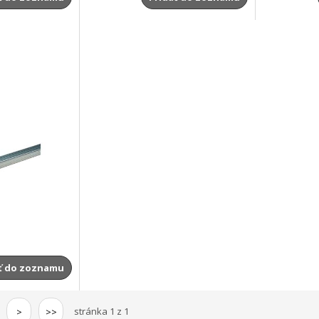
ť do zoznamu
stránka 1 z 1
>
>>