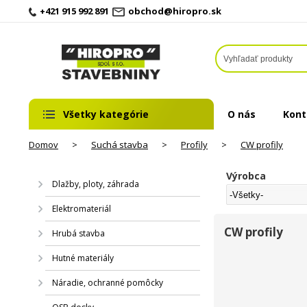
+421 915 992 891
obchod@hiropro.sk
Všetky kategórie
O nás
Kont
Domov
>
Suchá stavba
>
Profily
>
CW profily
Výrobca
Dlažby, ploty, záhrada
Elektromateriál
CW profily
Hrubá stavba
Hutné materiály
Náradie, ochranné pomôcky