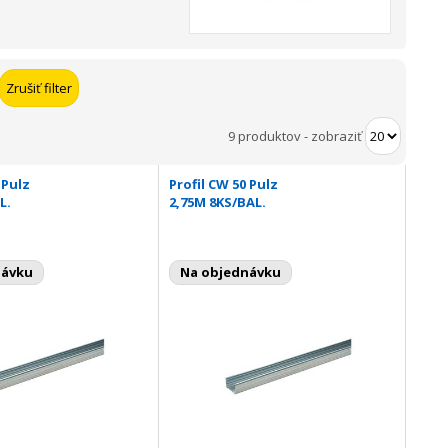
9 produktov
-
zobraziť
 Pulz
Profil CW 50 Pulz
L.
2,75M 8KS/BAL.
návku
Na objednávku