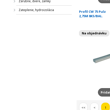
Zárubne, dvere, zámky
Zateplenie, hydroizolácia
Profil CW 75 Pulz
2,75M 8KS/BAL.
Na objednávku
Prida
<<
<
1