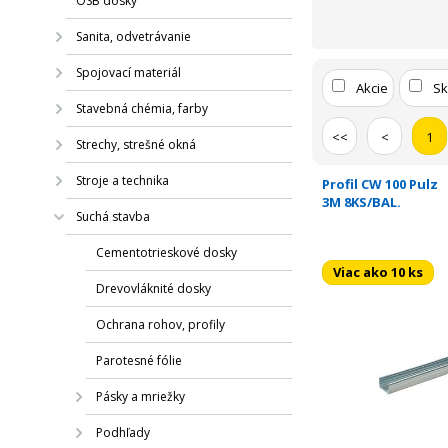
OSB dosky
Sanita, odvetrávanie
Spojovací materiál
Akcie
S
Stavebná chémia, farby
<<
<
1
Strechy, strešné okná
Stroje a technika
Profil CW 100 Pulz
3M 8KS/BAL.
Suchá stavba
Cementotrieskové dosky
Viac ako 10 ks
Drevovláknité dosky
Ochrana rohov, profily
Parotesné fólie
Pásky a mriežky
Podhľady