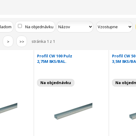
kladom
Na objednávku
stránka 1 z 1
>
>>
Profil CW 100 Pulz
Profil CW 50
2,75M 8KS/BAL.
3,5M 8KS/BA
Na objednávku
Na objed