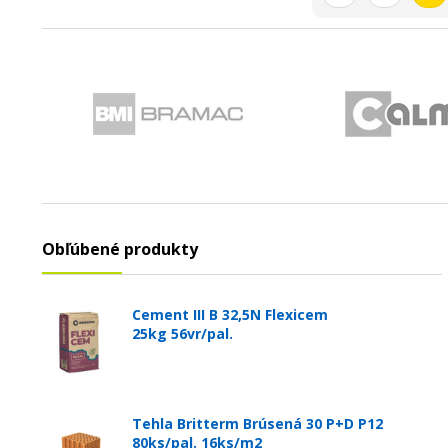
Obľúbené produkty
Cement III B 32,5N Flexicem
25kg 56vr/pal.
Tehla Britterm Brúsená 30 P+D P12
80ks/pal. 16ks/m2