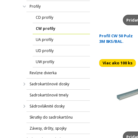
Profily
CD profily
Prida
CW profily
Profil CW 50 Pulz
UA profily
3M 8KS/BAL.
UD profily
UW profily
Viac ako 100 ks
Revízne dvierka
Sadrokartónové dosky
Sadrokartónové tmely
Sádrovláknité dosky
Skrutky do sadrokartónu
Závesy, drôty, spojky
Prida