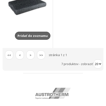
Pridať do zoznamu
stránka 1 z 1
<<
<
>
>>
7 produktov
-
zobraziť