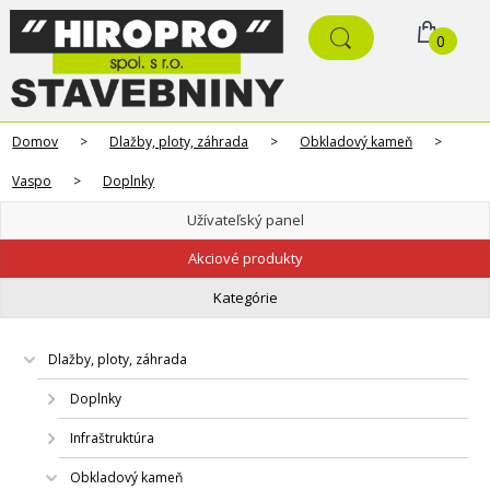
0
Domov
>
Dlažby, ploty, záhrada
>
Obkladový kameň
>
Vaspo
>
Doplnky
Užívateľský panel
Akciové produkty
Kategórie
Dlažby, ploty, záhrada
Doplnky
Infraštruktúra
Obkladový kameň