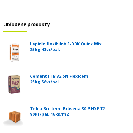
Obľúbené produkty
Lepidlo flexibilné F-DBK Quick Mix
25kg 48vr/pal.
Cement III B 32,5N Flexicem
25kg 56vr/pal.
Tehla Britterm Brúsená 30 P+D P12
80ks/pal. 16ks/m2