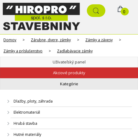
0
Domov
>
Zárubne, dvere, zámky
>
Zámky a závesy
>
Zámky a príslušenstvo
>
Zadlabávacie zámky
Užívateľský panel
Akciové produkty
Kategórie
Dlažby, ploty, záhrada
Elektromateriál
Hrubá stavba
Hutné materiály