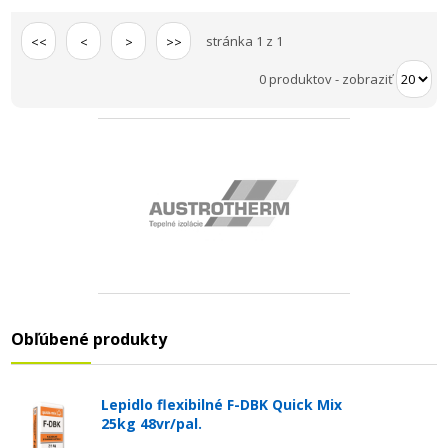
stránka 1 z 1
<<
<
>
>>
0 produktov
-
zobraziť
Obľúbené produkty
Lepidlo flexibilné F-DBK Quick Mix
25kg 48vr/pal.