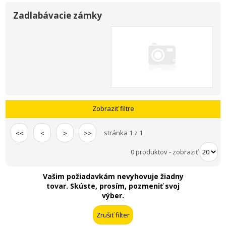
Zadlabávacie zámky
Zobraziť filtre
stránka 1 z 1
<<
<
>
>>
0 produktov
-
zobraziť
Vašim požiadavkám nevyhovuje žiadny
tovar. Skúste, prosím, pozmeniť svoj
výber.