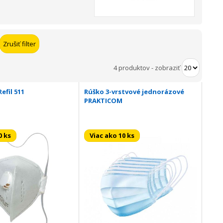
4 produktov
-
zobraziť
efil 511
Rúško 3-vrstvové jednorázové
PRAKTICOM
0 ks
Viac ako 10 ks