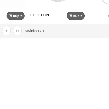
1,13 €
s DPH
Kúpiť
Kúpiť
stránka 1 z 1
>
>>