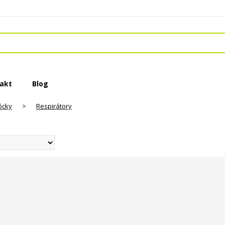
akt
Blog
ôcky
>
Respirátory