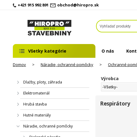
+421 915 992 891
obchod@hiropro.sk
Všetky kategórie
O nás
Kont
Domov
>
Náradie, ochranné pomôcky
>
Ochranné pom
Výrobca
Dlažby, ploty, záhrada
Elektromateriál
Respirátory
Hrubá stavba
Hutné materiály
Náradie, ochranné pomôcky