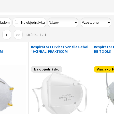
kladom
Na objednávku
stránka 1 z 1
>
>>
Respirátor FFP2 bez ventila Gebol
Respirátor R
OM
10KS/BAL. PRAKTICOM
BB TOOLS
Na objednávku
Viac ako 1