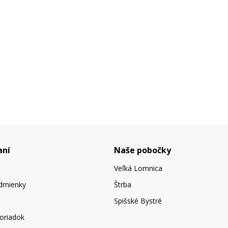
aní
Naše pobočky
Veľká Lomnica
dmienky
Štrba
Spišské Bystré
oriadok