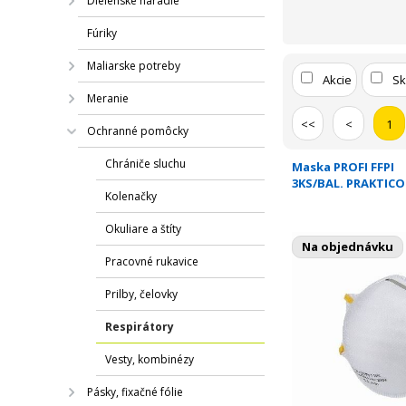
Dielenské náradie
Fúriky
Maliarske potreby
Akcie
S
Meranie
<<
<
1
Ochranné pomôcky
Chrániče sluchu
Maska PROFI FFPI
3KS/BAL. PRAKTIC
Kolenačky
Okuliare a štíty
Na objednávku
Pracovné rukavice
Prilby, čelovky
Respirátory
Vesty, kombinézy
Pásky, fixačné fólie