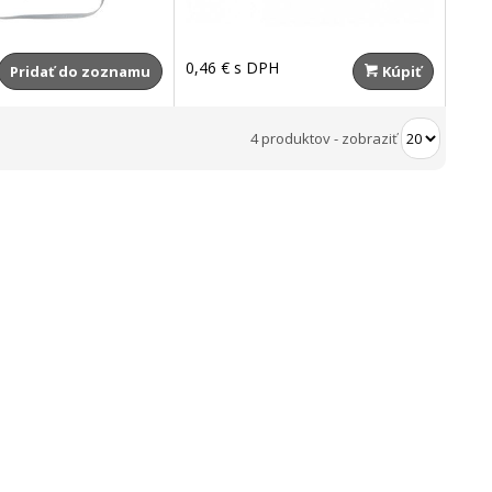
0,46 €
s DPH
Pridať do zoznamu
Kúpiť
4 produktov
-
zobraziť