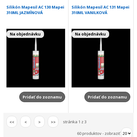
Silikón Mapesil AC 130 Mapei
Silikón Mapesil AC 131 Mapei
310ML JAZMÍNOVÁ
310ML VANILKOVÁ
Na objednávku
Na objednávku
Pridať do zoznamu
Pridať do zoznamu
stránka 1 z 3
<<
<
>
>>
60 produktov
-
zobraziť