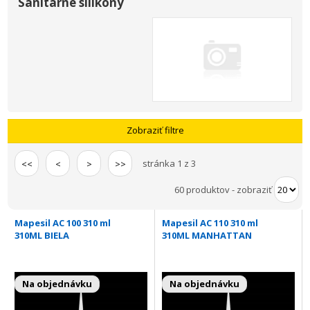
Sanitárne silikóny
Zobraziť filtre
stránka 1 z 3
<<
<
>
>>
60 produktov
-
zobraziť
Mapesil AC 100 310 ml
Mapesil AC 110 310 ml
310ML BIELA
310ML MANHATTAN
Na objednávku
Na objednávku