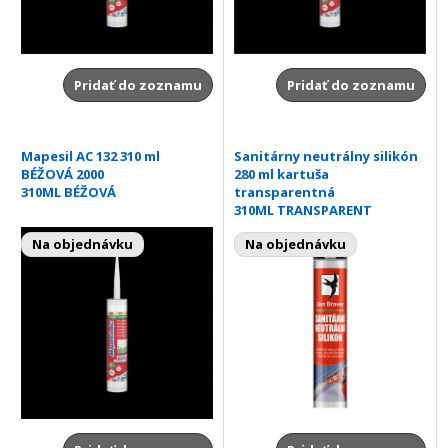
Pridať do zoznamu
Pridať do zoznamu
Mapesil AC 132 310 ml
Sanitárny neutrálny silikón
BÉŽOVÁ 2000
280 ml kartuša
310ML BÉŽOVÁ
transparentná
310ML TRANSPARENT
Na objednávku
Na objednávku