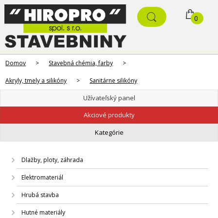
0
Domov
>
Stavebná chémia, farby
>
Akryly, tmely a silikóny
>
Sanitárne silikóny
Užívateľský panel
Akciové produkty
Kategórie
Dlažby, ploty, záhrada
Elektromateriál
Hrubá stavba
Hutné materiály