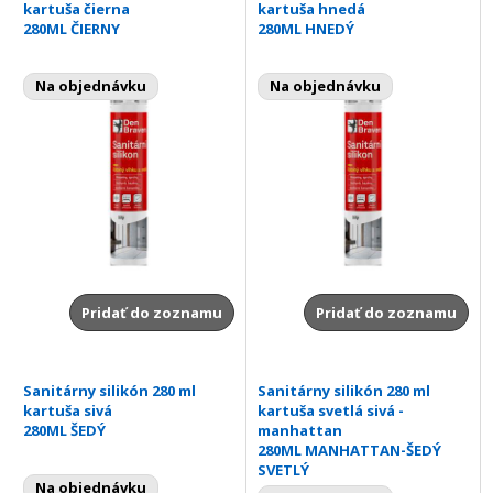
kartuša čierna
kartuša hnedá
280ML ČIERNY
280ML HNEDÝ
Na objednávku
Na objednávku
Pridať do zoznamu
Pridať do zoznamu
Sanitárny silikón 280 ml
Sanitárny silikón 280 ml
kartuša sivá
kartuša svetlá sivá -
280ML ŠEDÝ
manhattan
280ML MANHATTAN-ŠEDÝ
SVETLÝ
Na objednávku