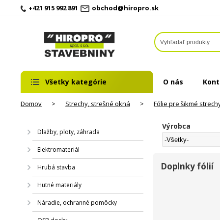
+421 915 992 891
obchod@hiropro.sk
Všetky kategórie
O nás
Kont
Domov
>
Strechy, strešné okná
>
Fólie pre šikmé strech
Výrobca
Dlažby, ploty, záhrada
Elektromateriál
Doplnky fólií
Hrubá stavba
Hutné materiály
Náradie, ochranné pomôcky