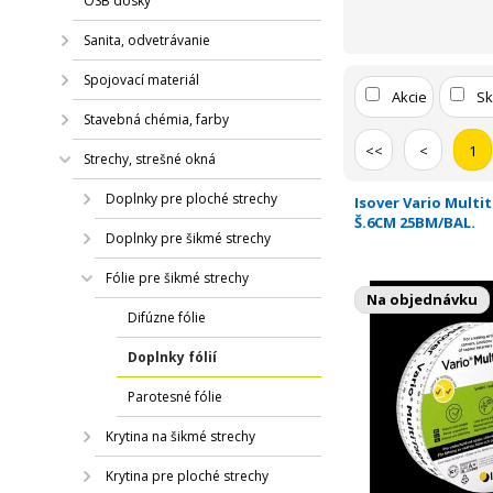
OSB dosky
Sanita, odvetrávanie
Spojovací materiál
Akcie
S
Stavebná chémia, farby
<<
<
1
Strechy, strešné okná
Doplnky pre ploché strechy
Isover Vario Multi
Š.6CM 25BM/BAL.
Doplnky pre šikmé strechy
Fólie pre šikmé strechy
Na objednávku
Difúzne fólie
Doplnky fólií
Parotesné fólie
Krytina na šikmé strechy
Krytina pre ploché strechy