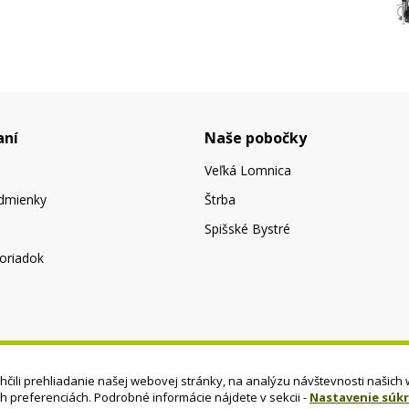
aní
Naše pobočky
Veľká Lomnica
dmienky
Štrba
Spišské Bystré
oriadok
čili prehliadanie našej webovej stránky, na analýzu návštevnosti našich 
ch preferenciách. Podrobné informácie nájdete v sekcii -
Nastavenie súk