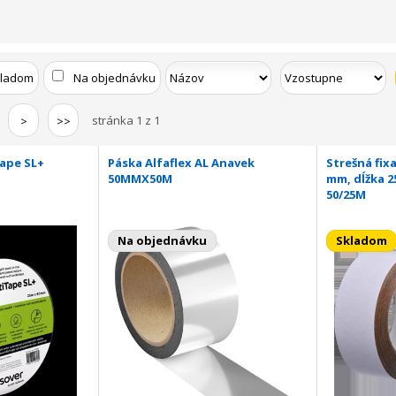
kladom
Na objednávku
stránka 1 z 1
>
>>
tape SL+
Páska Alfaflex AL Anavek
Strešná fix
50MMX50M
mm, dĺžka 2
50/25M
Na objednávku
Skladom