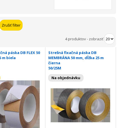
4 produktov
-
zobraziť
ačná páska DB FLEX 50
Strešná fixačná páska DB
5 m biela
MEMBRÁNA 50 mm, dĺžka 25 m
čierna
50/25M
Na objednávku