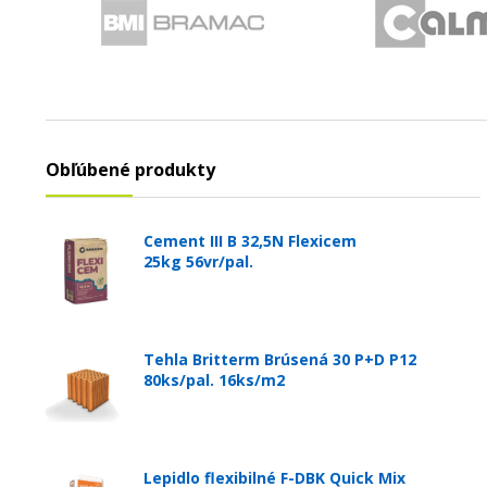
Obľúbené produkty
Cement III B 32,5N Flexicem
25kg 56vr/pal.
Tehla Britterm Brúsená 30 P+D P12
80ks/pal. 16ks/m2
Lepidlo flexibilné F-DBK Quick Mix