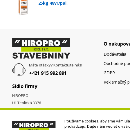
25kg 48vr/pal.
O nakupov
Dodávatelia
Obchodné po
Máte otázky? Kontaktujte nás!
+421 915 992 891
GDPR
Reklamačný p
Sídlo firmy
HIROPRO
Ul. Teplická 3376
058 01
Poprad
Používame cookies, aby sme vám uľah
prichádzajú. Dajte nám vedieť o vaši