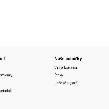
aní
Naše pobočky
Veľká Lomnica
dmienky
Štrba
Spišské Bystré
oriadok