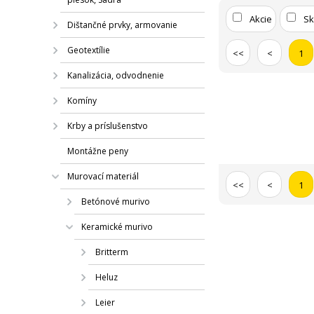
Akcie
S
Dištančné prvky, armovanie
Geotextílie
<<
<
1
Kanalizácia, odvodnenie
Komíny
Krby a príslušenstvo
Montážne peny
Murovací materiál
<<
<
1
Betónové murivo
Keramické murivo
Britterm
Heluz
Leier