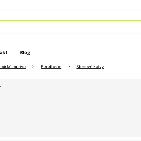
akt
Blog
amické murivo
>
Porotherm
>
Stenové kotvy
y