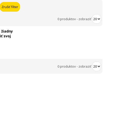
0 produktov
-
zobraziť
 žiadny
ť svoj
0 produktov
-
zobraziť