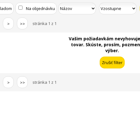
kladom
Na objednávku
stránka 1 z 1
>
>>
Vašim požiadavkám nevyhovuje
tovar. Skúste, prosím, pozmeni
výber.
stránka 1 z 1
>
>>