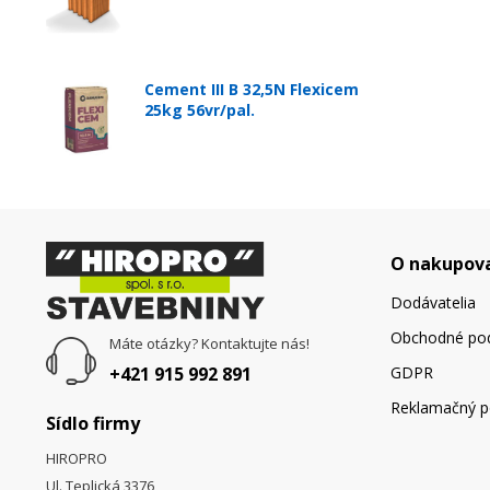
Cement III B 32,5N Flexicem
25kg 56vr/pal.
O nakupov
Dodávatelia
Obchodné po
Máte otázky? Kontaktujte nás!
+421 915 992 891
GDPR
Reklamačný p
Sídlo firmy
HIROPRO
Ul. Teplická 3376