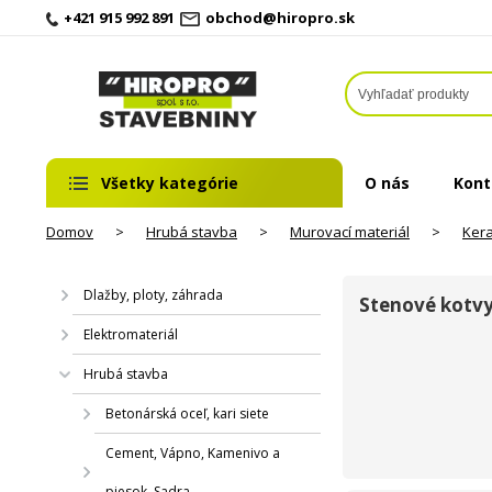
+421 915 992 891
obchod@hiropro.sk
Všetky kategórie
O nás
Kont
Domov
>
Hrubá stavba
>
Murovací materiál
>
Ker
Dlažby, ploty, záhrada
Stenové kotv
Elektromateriál
Hrubá stavba
Betonárská oceľ, kari siete
Cement, Vápno, Kamenivo a
piesok, Sadra