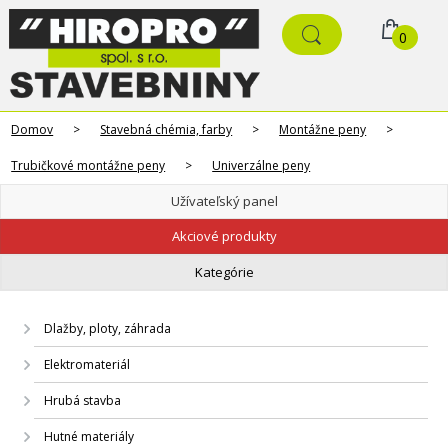
0
Domov
>
Stavebná chémia, farby
>
Montážne peny
>
Trubičkové montážne peny
>
Univerzálne peny
Užívateľský panel
Akciové produkty
Kategórie
Dlažby, ploty, záhrada
Elektromateriál
Hrubá stavba
Hutné materiály