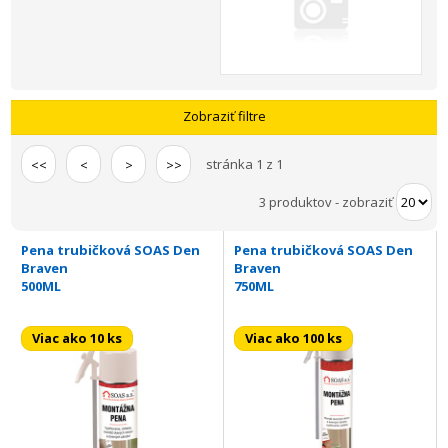
Zobraziť filtre
stránka 1 z 1
<<
<
>
>>
3 produktov
-
zobraziť
Pena trubičková SOAS Den
Pena trubičková SOAS Den
Braven
Braven
500ML
750ML
Viac ako 10 ks
Viac ako 100 ks