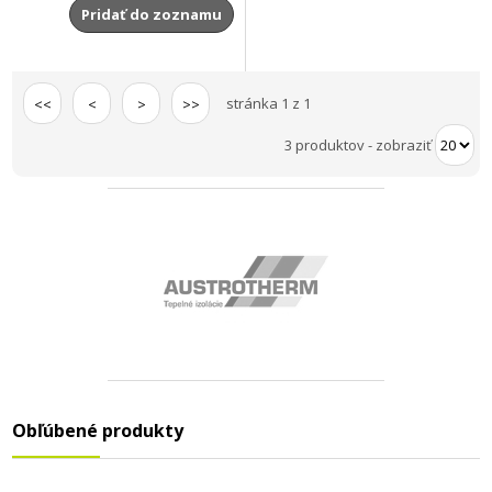
Pridať do zoznamu
stránka 1 z 1
<<
<
>
>>
3 produktov
-
zobraziť
Obľúbené produkty