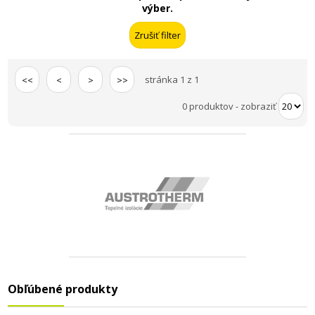
výber.
stránka 1 z 1
<<
<
>
>>
0 produktov
-
zobraziť
Obľúbené produkty