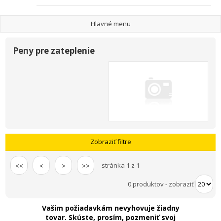
Hlavné menu
Peny pre zateplenie
Zobraziť filtre
stránka 1 z 1
<<
<
>
>>
0 produktov
-
zobraziť
Vašim požiadavkám nevyhovuje žiadny
tovar. Skúste, prosím, pozmeniť svoj