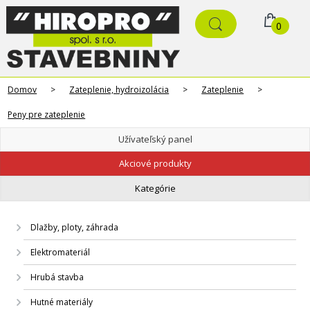
0
Domov
>
Zateplenie, hydroizolácia
>
Zateplenie
>
Peny pre zateplenie
Užívateľský panel
Akciové produkty
Kategórie
Dlažby, ploty, záhrada
Elektromateriál
Hrubá stavba
Hutné materiály