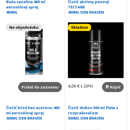
Biela vazelína 400 ml
Čistič aktívny penový
aerosólový sprej
TECTANE
400ML
400ML DEN BRAVEN
Na objednávku
Skladom
4,09 €
s DPH
Pridať do zoznamu
Kúpiť
Čistič bŕzd bez acetónu 400
Čistič diskov 500 ml fľaša s
ml aerosólový sprej
rozprašovačom
400ML DEN BRAVEN
500ML DEN BRAVEN