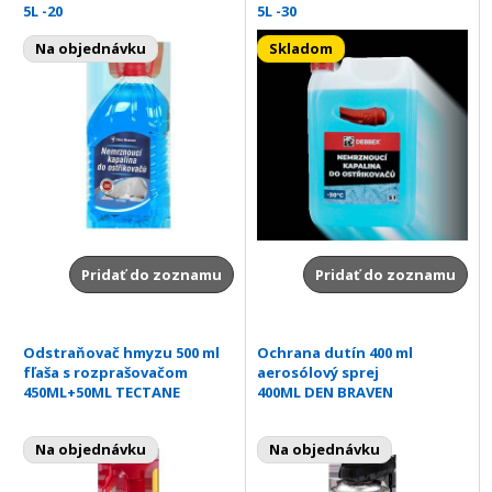
5L -20
5L -30
Na objednávku
Skladom
Pridať do zoznamu
Pridať do zoznamu
Odstraňovač hmyzu 500 ml
Ochrana dutín 400 ml
fľaša s rozprašovačom
aerosólový sprej
450ML+50ML TECTANE
400ML DEN BRAVEN
Na objednávku
Na objednávku