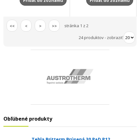
Pridať do zoznamu
Pridať do zoznamu
stránka 1 z 2
<<
<
>
>>
24 produktov
-
zobraziť
Obľúbené produkty
Tehla Britterm Brúsená 30 P+D P12