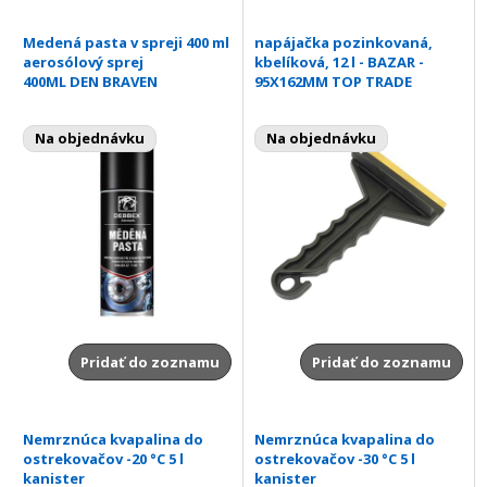
Medená pasta v spreji 400 ml
napájačka pozinkovaná,
aerosólový sprej
kbelíková, 12 l - BAZAR -
400ML DEN BRAVEN
95X162MM TOP TRADE
Na objednávku
Na objednávku
Pridať do zoznamu
Pridať do zoznamu
Nemrznúca kvapalina do
Nemrznúca kvapalina do
ostrekovačov -20 °C 5 l
ostrekovačov -30 °C 5 l
kanister
kanister