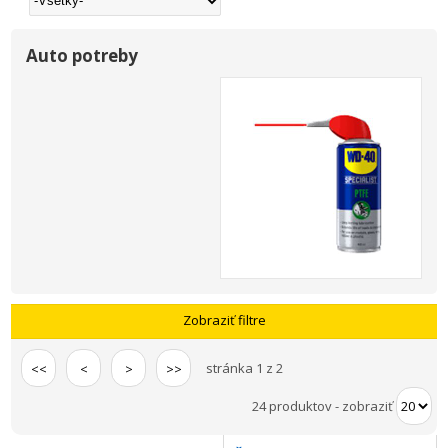
Auto potreby
Zobraziť filtre
stránka 1 z 2
<<
<
>
>>
24 produktov
-
zobraziť