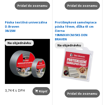
Pridať do zoznamu
Pridať do zoznamu
Páska textilná univerzálna
Protišmyková samolepiaca
D.Braven
páska 19 mm, dĺžka 61 cm
38/25M
čierna
19MMX61CM/5KS DEN
BRAVEN
Na objednávku
Na objednávku
3,74 €
s DPH
Kúpiť
Pridať do zoznamu