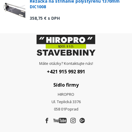
Rezačka na strihanie polystyrénu 1370mm
DIC1008
358,75 €
s DPH
Máte otázky? Kontaktujte nás!
+421 915 992 891
Sídlo firmy
HIROPRO
Ul. Teplická 3376
058 01
Poprad