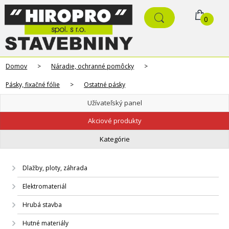
0
Domov
>
Náradie, ochranné pomôcky
>
Pásky, fixačné fólie
>
Ostatné pásky
Užívateľský panel
Akciové produkty
Kategórie
Dlažby, ploty, záhrada
Elektromateriál
Hrubá stavba
Hutné materiály