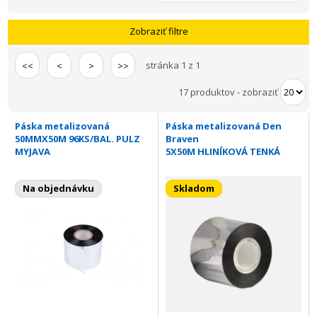
Zobraziť filtre
stránka 1 z 1
<<
<
>
>>
17 produktov
-
zobraziť
Páska metalizovaná
Páska metalizovaná Den
50MMX50M 96KS/BAL. PULZ
Braven
MYJAVA
5X50M HLINÍKOVÁ TENKÁ
Na objednávku
Skladom