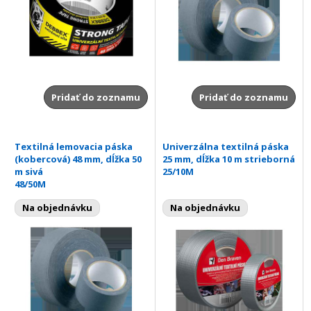
Pridať do zoznamu
Pridať do zoznamu
Textilná lemovacia páska
Univerzálna textilná páska
(kobercová) 48 mm, dĺžka 50
25 mm, dĺžka 10 m strieborná
m sivá
25/10M
48/50M
Na objednávku
Na objednávku