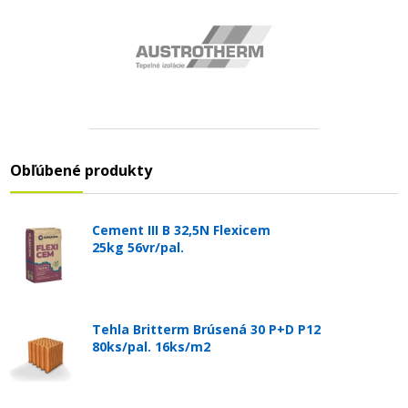
Obľúbené produkty
Cement III B 32,5N Flexicem
25kg 56vr/pal.
Tehla Britterm Brúsená 30 P+D P12
80ks/pal. 16ks/m2