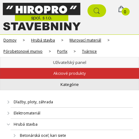
0
Domov
>
Hrubá stavba
>
Murovací materiál
>
Pórobetonové murivo
>
Porfix
>
Tvárnice
Užívateľský panel
Akciové produkty
Kategórie
Dlažby, ploty, záhrada
Elektromateriál
Hrubá stavba
Betonárská oceľ, kari siete