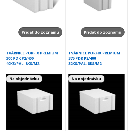
Pridať do zoznamu
Pridať do zoznamu
TVÁRNICE PORFIX PREMIUM
TVÁRNICE PORFIX PREMIUM
300 PDK P2/400
375 PDK P2/400
40KS/PAL. 8KS/M2
32KS/PAL. 8KS/M2
Na objednávku
Na objednávku