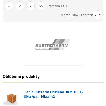
stránka 1 z 1
<<
<
>
>>
9 produktov
-
zobraziť
Obľúbené produkty
Tehla Britterm Brúsená 30 P+D P12
80ks/pal. 16ks/m2