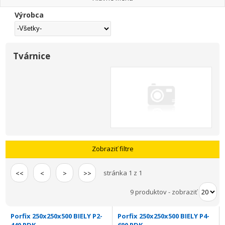
Výrobca
Tvárnice
Zobraziť filtre
stránka 1 z 1
<<
<
>
>>
9 produktov
-
zobraziť
Porfix 250x250x500 BIELY P2-
Porfix 250x250x500 BIELY P4-
440 PDK
600 PDK