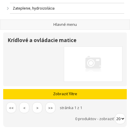
Zateplenie, hydroizolácia
Hlavné menu
Krídlové a ovládacie matice
Zobraziť filtre
stránka 1 z 1
<<
<
>
>>
0 produktov
-
zobraziť