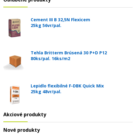
Cement III B 32,5N Flexicem
25kg 56vr/pal.
Tehla Britterm Brúsená 30 P+D P12
80ks/pal. 16ks/m2
Lepidlo flexibilné F-DBK Quick Mix
25kg 48vr/pal.
Akciové produkty
Nové produkty