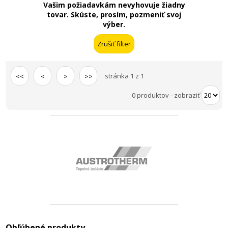
Vašim požiadavkám nevyhovuje žiadny
tovar. Skúste, prosím, pozmeniť svoj
výber.
stránka 1 z 1
<<
<
>
>>
0 produktov
-
zobraziť
Obľúbené produkty