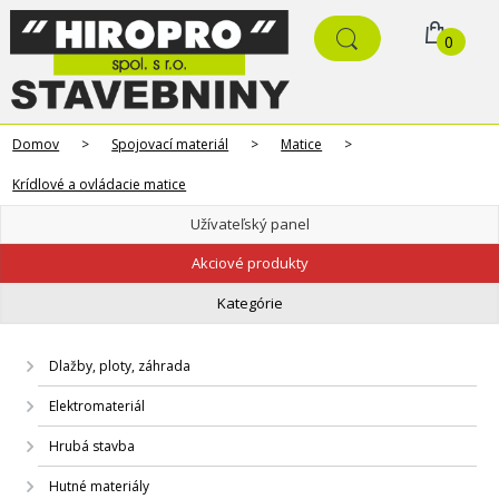
0
Domov
>
Spojovací materiál
>
Matice
>
Krídlové a ovládacie matice
Užívateľský panel
Akciové produkty
Kategórie
Dlažby, ploty, záhrada
Elektromateriál
Hrubá stavba
Hutné materiály